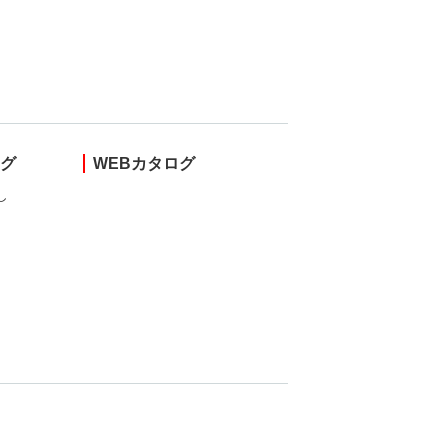
ング
WEBカタログ
し