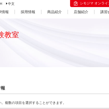
シモジマ オンライ
SH
中文
IR情報
採用情報
商品紹介
店舗紹介
講習
験教室
情報
い。複数の項目を選択することができます。