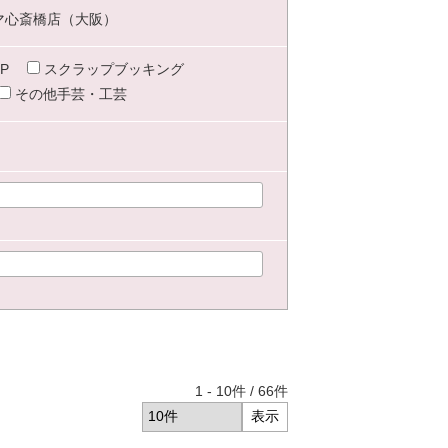
マ心斎橋店（大阪）
P
スクラップブッキング
その他手芸・工芸
1
-
10
件 /
66
件