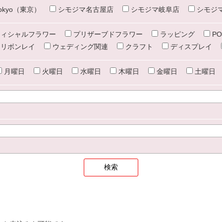
e tokyo（東京）
シモジマ名古屋店
シモジマ岐阜店
シモジ
ィシャルフラワー
プリザーブドフラワー
ラッピング
PO
リボンレイ
ウェディング関連
クラフト
ディスプレイ
月曜日
火曜日
水曜日
木曜日
金曜日
土曜日