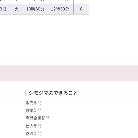
13日
火
10時30分
12時30分
8
シモジマのできること
販売部門
営業部門
商品企画部門
仕入部門
物流部門