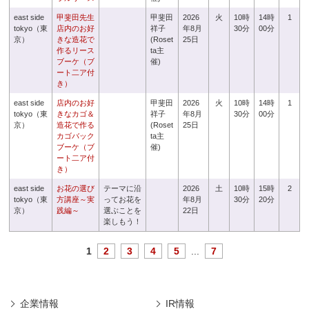
east side
甲斐田先生
甲斐田
2026
火
10時
14時
1
tokyo（東
店内のお好
祥子
年8月
30分
00分
京）
きな造花で
(Roset
25日
作るリース
ta主
ブーケ（ブ
催)
ート二ア付
き）
east side
店内のお好
甲斐田
2026
火
10時
14時
1
tokyo（東
きなカゴ＆
祥子
年8月
30分
00分
京）
造花で作る
(Roset
25日
カゴバック
ta主
ブーケ（ブ
催)
ート二ア付
き）
east side
お花の選び
テーマに沿
2026
土
10時
15時
2
tokyo（東
方講座～実
ってお花を
年8月
30分
20分
京）
践編～
選ぶことを
22日
楽しもう！
1
2
3
4
5
...
7
企業情報
IR情報