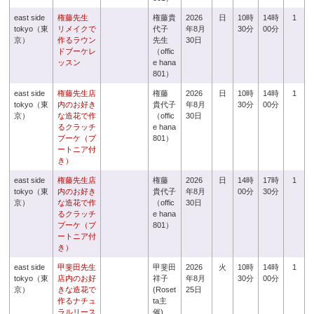
east side
権藤先生
権藤貴
2026
日
10時
14時
1
tokyo（東
リメイクで
代子
年8月
30分
00分
京）
作るラウン
先生
30日
ドブーケレ
（offic
ッスン
e hana
801）
east side
権藤先生店
権藤
2026
日
10時
14時
1
tokyo（東
内のお好き
貴代子
年8月
30分
00分
京）
な造花で作
（offic
30日
るクラッチ
e hana
ブーケ（ブ
801）
ートニア付
き）
east side
権藤先生店
権藤
2026
日
14時
17時
1
tokyo（東
内のお好き
貴代子
年8月
00分
30分
京）
な造花で作
（offic
30日
るクラッチ
e hana
ブーケ（ブ
801）
ートニア付
き）
east side
甲斐田先生
甲斐田
2026
火
10時
14時
1
tokyo（東
店内のお好
祥子
年8月
30分
00分
京）
きな造花で
(Roset
25日
作るナチュ
ta主
ラルリース
催)