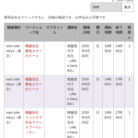
1
-
10
件 /
66
件
講習会名をクリックすると、詳細が確認でき、お申込みも可能です。
開催場所
ワークショ
サブタイト
講師名
開催
曜
開始
終了
残
ップ名
ル
日時
日
時間
時間
席
▲
east side
権藤先生
権藤貴
2026
日
10時
14時
1
tokyo（東
黄色カラー
代子
年8月
30分
00分
京）
のリース
先生
30日
（offic
e hana
801）
east side
権藤先生
権藤貴
2026
日
14時
17時
1
tokyo（東
黄色カラー
代子
年8月
00分
30分
京）
のリース
先生
30日
（offic
e hana
801）
east side
権藤先生
権藤貴
2026
日
14時
17時
1
tokyo（東
リメイクで
代子
年8月
00分
30分
京）
作るラウン
先生
30日
ドブーケレ
（offic
ッスン
e hana
801）