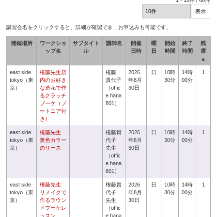
1
-
10
件 /
66
件
講習会名をクリックすると、詳細が確認でき、お申込みも可能です。
開催場所
ワークショ
サブタイト
講師名
開催
曜
開始
終了
残
ップ名
ル
日時
日
時間
時間
席
▲
east side
権藤先生店
権藤
2026
日
10時
14時
1
tokyo（東
内のお好き
貴代子
年8月
30分
00分
京）
な造花で作
（offic
30日
るクラッチ
e hana
ブーケ（ブ
801）
ートニア付
き）
east side
権藤先生
権藤貴
2026
日
10時
14時
1
tokyo（東
黄色カラー
代子
年8月
30分
00分
京）
のリース
先生
30日
（offic
e hana
801）
east side
権藤先生
権藤貴
2026
日
10時
14時
1
tokyo（東
リメイクで
代子
年8月
30分
00分
京）
作るラウン
先生
30日
ドブーケレ
（offic
ッスン
e hana