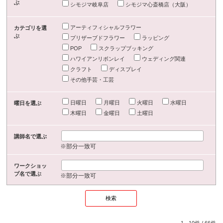
ぶ
シモジマ岐阜店
シモジマ心斎橋店（大阪）
アーティフィシャルフラワー
カテゴリを選
ぶ
プリザーブドフラワー
ラッピング
POP
スクラップブッキング
ハワイアンリボンレイ
ウェディング関連
クラフト
ディスプレイ
その他手芸・工芸
日曜日
月曜日
火曜日
水曜日
曜日を選ぶ
木曜日
金曜日
土曜日
講師名で選ぶ
※部分一致可
ワークショッ
プ名で選ぶ
※部分一致可