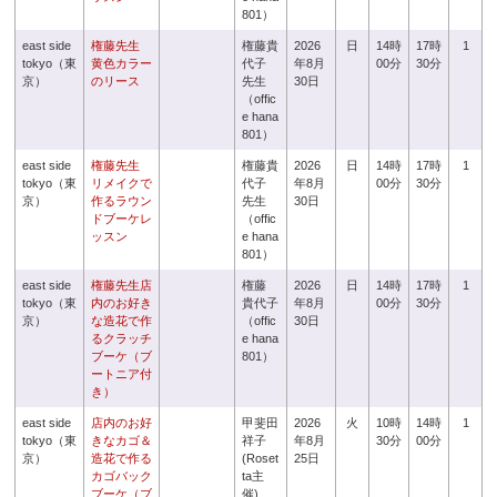
801）
east side
権藤先生
権藤貴
2026
日
14時
17時
1
tokyo（東
黄色カラー
代子
年8月
00分
30分
京）
のリース
先生
30日
（offic
e hana
801）
east side
権藤先生
権藤貴
2026
日
14時
17時
1
tokyo（東
リメイクで
代子
年8月
00分
30分
京）
作るラウン
先生
30日
ドブーケレ
（offic
ッスン
e hana
801）
east side
権藤先生店
権藤
2026
日
14時
17時
1
tokyo（東
内のお好き
貴代子
年8月
00分
30分
京）
な造花で作
（offic
30日
るクラッチ
e hana
ブーケ（ブ
801）
ートニア付
き）
east side
店内のお好
甲斐田
2026
火
10時
14時
1
tokyo（東
きなカゴ＆
祥子
年8月
30分
00分
京）
造花で作る
(Roset
25日
カゴバック
ta主
ブーケ（ブ
催)