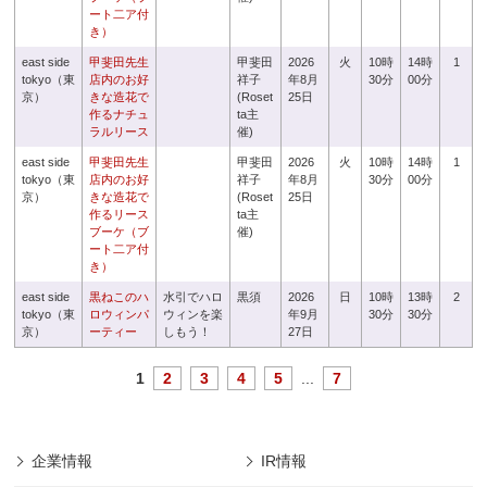
ート二ア付
き）
east side
甲斐田先生
甲斐田
2026
火
10時
14時
1
tokyo（東
店内のお好
祥子
年8月
30分
00分
京）
きな造花で
(Roset
25日
作るナチュ
ta主
ラルリース
催)
east side
甲斐田先生
甲斐田
2026
火
10時
14時
1
tokyo（東
店内のお好
祥子
年8月
30分
00分
京）
きな造花で
(Roset
25日
作るリース
ta主
ブーケ（ブ
催)
ート二ア付
き）
east side
黒ねこのハ
水引でハロ
黒須
2026
日
10時
13時
2
tokyo（東
ロウィンパ
ウィンを楽
年9月
30分
30分
京）
ーティー
しもう！
27日
1
2
3
4
5
...
7
企業情報
IR情報