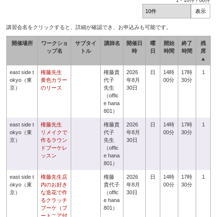
1
-
10
件 /
66
件
講習会名をクリックすると、詳細が確認でき、お申込みも可能です。
開催場所
ワークショ
サブタイ
講師名
開催日
曜
開始
終了
残
ップ名
トル
時
日
時間
時間
席
▲
east side t
権藤先生
権藤貴
2026
日
14時
17時
1
okyo（東
黄色カラー
代子
年8月
00分
30分
京）
のリース
先生
30日
（offic
e hana
801）
east side t
権藤先生
権藤貴
2026
日
14時
17時
1
okyo（東
リメイクで
代子
年8月
00分
30分
京）
作るラウン
先生
30日
ドブーケレ
（offic
ッスン
e hana
801）
east side t
権藤先生店
権藤
2026
日
14時
17時
1
okyo（東
内のお好き
貴代子
年8月
00分
30分
京）
な造花で作
（offic
30日
るクラッチ
e hana
ブーケ（ブ
801）
ートニア付