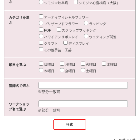
ぶ
シモジマ岐阜店
シモジマ心斎橋店（大阪）
アーティフィシャルフラワー
カテゴリを選
ぶ
プリザーブドフラワー
ラッピング
POP
スクラップブッキング
ハワイアンリボンレイ
ウェディング関連
クラフト
ディスプレイ
その他手芸・工芸
日曜日
月曜日
火曜日
水曜日
曜日を選ぶ
木曜日
金曜日
土曜日
講師名で選ぶ
※部分一致可
ワークショッ
プ名で選ぶ
※部分一致可