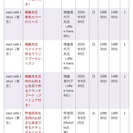
き）
east side t
権藤先生
権藤貴
2026
日
10時
14時
1
okyo（東
黄色カラー
代子
年8月
30分
00分
京）
のリース
先生
30日
（offic
e hana
801）
east side t
権藤先生
権藤貴
2026
日
10時
14時
1
okyo（東
リメイクで
代子
年8月
30分
00分
京）
作るラウン
先生
30日
ドブーケレ
（offic
ッスン
e hana
801）
east side t
権藤先生店
権藤
2026
日
10時
14時
1
okyo（東
内のお好き
貴代子
年8月
30分
00分
京）
な造花で作
（offic
30日
るクラッチ
e hana
ブーケ（ブ
801）
ートニア付
き）
east side t
甲斐田先生
甲斐田
2026
火
10時
14時
1
okyo（東
店内のお好
祥子
年8月
30分
00分
京）
きな造花で
(Roset
25日
作るナチュ
ta主
ラルリース
催)