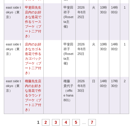
east side t
甲斐田先生
甲斐田
2026
火
10時
14時
1
okyo（東
店内のお好
祥子
年8月
30分
00分
京）
きな造花で
(Roset
25日
作るリース
ta主
ブーケ（ブ
催)
ート二ア付
き）
east side t
店内のお好
甲斐田
2026
火
10時
14時
1
okyo（東
きなカゴ＆
祥子
年8月
30分
00分
京）
造花で作る
(Roset
25日
カゴバック
ta主
ブーケ（ブ
催)
ート二ア付
き）
east side t
権藤先生店
権藤
2026
日
14時
17時
2
okyo（東
内のお好き
貴代子
年8月
00分
30分
京）
な造花で作
（offic
30日
るラウンド
e hana
ブーケ（ブ
801）
ートニア付
き）
1
2
3
4
5
...
7