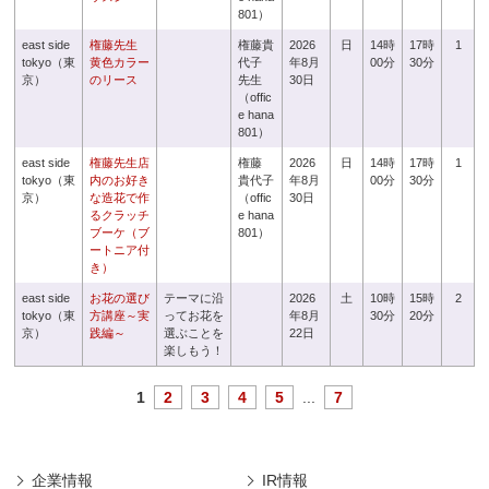
801）
east side
権藤先生
権藤貴
2026
日
14時
17時
1
tokyo（東
黄色カラー
代子
年8月
00分
30分
京）
のリース
先生
30日
（offic
e hana
801）
east side
権藤先生店
権藤
2026
日
14時
17時
1
tokyo（東
内のお好き
貴代子
年8月
00分
30分
京）
な造花で作
（offic
30日
るクラッチ
e hana
ブーケ（ブ
801）
ートニア付
き）
east side
お花の選び
テーマに沿
2026
土
10時
15時
2
tokyo（東
方講座～実
ってお花を
年8月
30分
20分
京）
践編～
選ぶことを
22日
楽しもう！
1
2
3
4
5
...
7
企業情報
IR情報