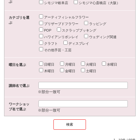
ぶ
シモジマ岐阜店
シモジマ心斎橋店（大阪）
アーティフィシャルフラワー
カテゴリを選
ぶ
プリザーブドフラワー
ラッピング
POP
スクラップブッキング
ハワイアンリボンレイ
ウェディング関連
クラフト
ディスプレイ
その他手芸・工芸
日曜日
月曜日
火曜日
水曜日
曜日を選ぶ
木曜日
金曜日
土曜日
講師名で選ぶ
※部分一致可
ワークショッ
プ名で選ぶ
※部分一致可