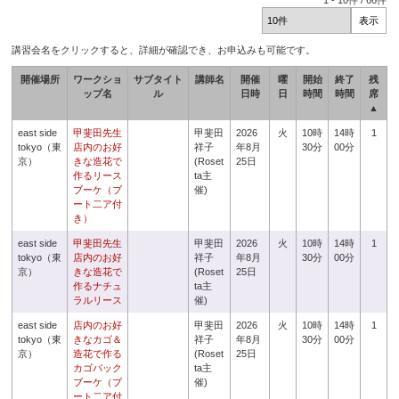
1
-
10
件 /
66
件
講習会名をクリックすると、詳細が確認でき、お申込みも可能です。
開催場所
ワークショ
サブタイト
講師名
開催
曜
開始
終了
残
ップ名
ル
日時
日
時間
時間
席
▲
east side
甲斐田先生
甲斐田
2026
火
10時
14時
1
tokyo（東
店内のお好
祥子
年8月
30分
00分
京）
きな造花で
(Roset
25日
作るリース
ta主
ブーケ（ブ
催)
ート二ア付
き）
east side
甲斐田先生
甲斐田
2026
火
10時
14時
1
tokyo（東
店内のお好
祥子
年8月
30分
00分
京）
きな造花で
(Roset
25日
作るナチュ
ta主
ラルリース
催)
east side
店内のお好
甲斐田
2026
火
10時
14時
1
tokyo（東
きなカゴ＆
祥子
年8月
30分
00分
京）
造花で作る
(Roset
25日
カゴバック
ta主
ブーケ（ブ
催)
ート二ア付