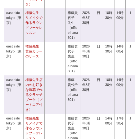
き）
east side
権藤先生
権藤貴
2026
日
10時
14時
1
tokyo（東
リメイクで
代子
年8月
30分
00分
京）
作るラウン
先生
30日
ドブーケレ
（offic
ッスン
e hana
801）
east side
権藤先生
権藤貴
2026
日
10時
14時
1
tokyo（東
黄色カラー
代子
年8月
30分
00分
京）
のリース
先生
30日
（offic
e hana
801）
east side
権藤先生店
権藤
2026
日
10時
14時
1
tokyo（東
内のお好き
貴代子
年8月
30分
00分
京）
な造花で作
（offic
30日
るクラッチ
e hana
ブーケ（ブ
801）
ートニア付
き）
east side
権藤先生
権藤貴
2026
日
14時
17時
1
tokyo（東
リメイクで
代子
年8月
00分
30分
京）
作るラウン
先生
30日
ドブーケレ
（offic
ッスン
e hana