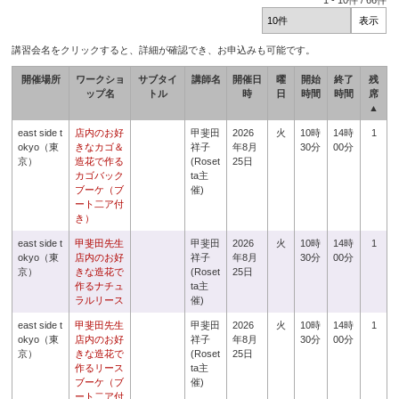
1
-
10
件 /
66
件
講習会名をクリックすると、詳細が確認でき、お申込みも可能です。
開催場所
ワークショ
サブタイ
講師名
開催日
曜
開始
終了
残
ップ名
トル
時
日
時間
時間
席
▲
east side t
店内のお好
甲斐田
2026
火
10時
14時
1
okyo（東
きなカゴ＆
祥子
年8月
30分
00分
京）
造花で作る
(Roset
25日
カゴバック
ta主
ブーケ（ブ
催)
ート二ア付
き）
east side t
甲斐田先生
甲斐田
2026
火
10時
14時
1
okyo（東
店内のお好
祥子
年8月
30分
00分
京）
きな造花で
(Roset
25日
作るナチュ
ta主
ラルリース
催)
east side t
甲斐田先生
甲斐田
2026
火
10時
14時
1
okyo（東
店内のお好
祥子
年8月
30分
00分
京）
きな造花で
(Roset
25日
作るリース
ta主
ブーケ（ブ
催)
ート二ア付