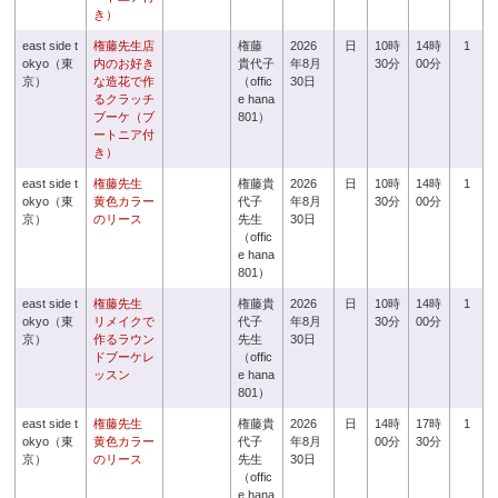
き）
east side t
権藤先生店
権藤
2026
日
10時
14時
1
okyo（東
内のお好き
貴代子
年8月
30分
00分
京）
な造花で作
（offic
30日
るクラッチ
e hana
ブーケ（ブ
801）
ートニア付
き）
east side t
権藤先生
権藤貴
2026
日
10時
14時
1
okyo（東
黄色カラー
代子
年8月
30分
00分
京）
のリース
先生
30日
（offic
e hana
801）
east side t
権藤先生
権藤貴
2026
日
10時
14時
1
okyo（東
リメイクで
代子
年8月
30分
00分
京）
作るラウン
先生
30日
ドブーケレ
（offic
ッスン
e hana
801）
east side t
権藤先生
権藤貴
2026
日
14時
17時
1
okyo（東
黄色カラー
代子
年8月
00分
30分
京）
のリース
先生
30日
（offic
e hana