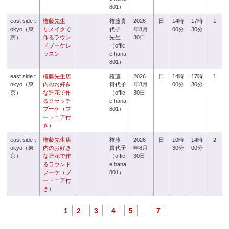
801）
east side t
権藤先生
権藤貴
2026
日
14時
17時
1
okyo（東
リメイクで
代子
年8月
00分
30分
京）
作るラウン
先生
30日
ドブーケレ
（offic
ッスン
e hana
801）
east side t
権藤先生店
権藤
2026
日
14時
17時
1
okyo（東
内のお好き
貴代子
年8月
00分
30分
京）
な造花で作
（offic
30日
るクラッチ
e hana
ブーケ（ブ
801）
ートニア付
き）
east side t
権藤先生店
権藤
2026
日
10時
14時
2
okyo（東
内のお好き
貴代子
年8月
30分
00分
京）
な造花で作
（offic
30日
るラウンド
e hana
ブーケ（ブ
801）
ートニア付
き）
1
2
3
4
5
...
7