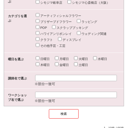
ぶ
シモジマ岐阜店
シモジマ心斎橋店（大阪）
アーティフィシャルフラワー
カテゴリを選
ぶ
プリザーブドフラワー
ラッピング
POP
スクラップブッキング
ハワイアンリボンレイ
ウェディング関連
クラフト
ディスプレイ
その他手芸・工芸
日曜日
月曜日
火曜日
水曜日
曜日を選ぶ
木曜日
金曜日
土曜日
講師名で選ぶ
※部分一致可
ワークショッ
プ名で選ぶ
※部分一致可