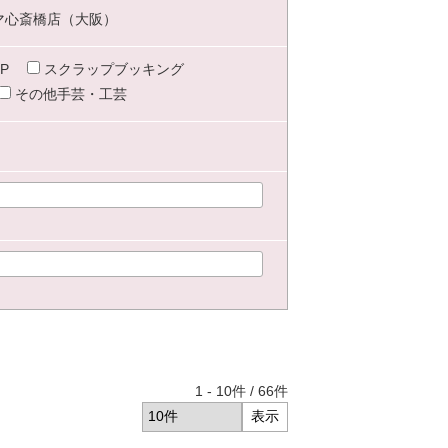
マ心斎橋店（大阪）
P
スクラップブッキング
その他手芸・工芸
1
-
10
件 /
66
件