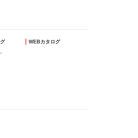
ング
WEBカタログ
し