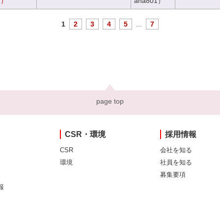
き）
ana801）
1
2
3
4
5
...
7
page top
CSR・環境
採用情報
CSR
会社を知る
環境
社員を知る
募集要項
報