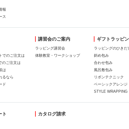
情報
ース
講習会のご案内
ギフトラッピ
ラッピング講習会
ラッピングのひきだ
トでのご注文は
体験教室・ワークショップ
斜め包み
Xでのご注文は
合わせ包み
談は
風呂敷包み
れるなら
リボンテクニック
ード
ベーシックアレンジ
STYLE WRAPPING
ート
カタログ請求