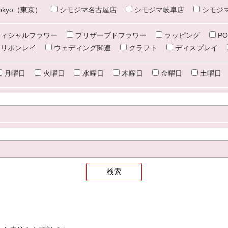
e tokyo（東京）
シモジマ名古屋店
シモジマ岐阜店
シモジ
ィシャルフラワー
プリザーブドフラワー
ラッピング
PO
リボンレイ
ウェディング関連
クラフト
ディスプレイ
月曜日
火曜日
水曜日
木曜日
金曜日
土曜日