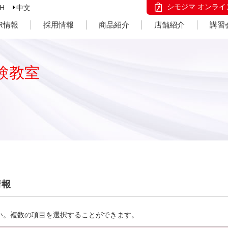
シモジマ オンライ
SH
中文
IR情報
採用情報
商品紹介
店舗紹介
講習
験教室
情報
い。複数の項目を選択することができます。