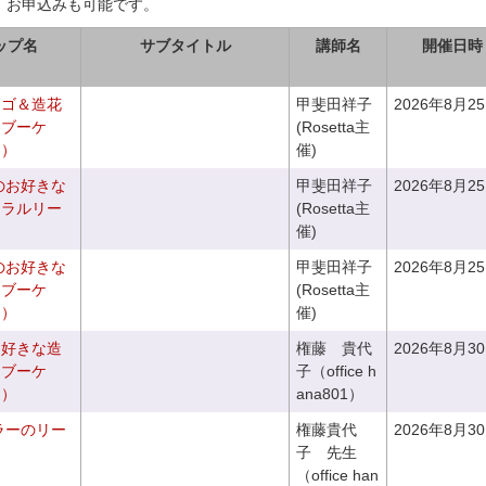
、お申込みも可能です。
ップ名
サブタイトル
講師名
開催日時
カゴ＆造花
甲斐田祥子
2026年8月2
クブーケ
(Rosetta主
き）
催)
のお好きな
甲斐田祥子
2026年8月2
ュラルリー
(Rosetta主
催)
のお好きな
甲斐田祥子
2026年8月2
スブーケ
(Rosetta主
き）
催)
お好きな造
権藤 貴代
2026年8月3
チブーケ
子（office h
き）
ana801）
ラーのリー
権藤貴代
2026年8月3
子 先生
（office han