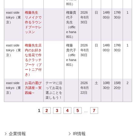
801）
east side
権藤先生
権藤貴
2026
日
14時
17時
1
tokyo（東
リメイクで
代子
年8月
00分
30分
京）
作るラウン
先生
30日
ドブーケレ
（offic
ッスン
e hana
801）
east side
権藤先生店
権藤
2026
日
14時
17時
1
tokyo（東
内のお好き
貴代子
年8月
00分
30分
京）
な造花で作
（offic
30日
るクラッチ
e hana
ブーケ（ブ
801）
ートニア付
き）
east side
お花の選び
テーマに沿
2026
土
10時
15時
2
tokyo（東
方講座～実
ってお花を
年8月
30分
20分
京）
践編～
選ぶことを
22日
楽しもう！
1
2
3
4
5
...
7
企業情報
IR情報