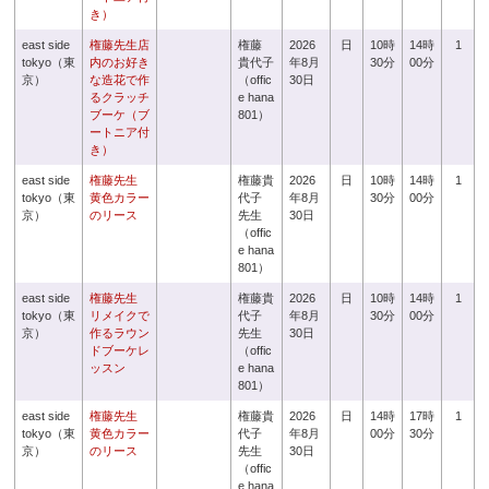
き）
east side
権藤先生店
権藤
2026
日
10時
14時
1
tokyo（東
内のお好き
貴代子
年8月
30分
00分
京）
な造花で作
（offic
30日
るクラッチ
e hana
ブーケ（ブ
801）
ートニア付
き）
east side
権藤先生
権藤貴
2026
日
10時
14時
1
tokyo（東
黄色カラー
代子
年8月
30分
00分
京）
のリース
先生
30日
（offic
e hana
801）
east side
権藤先生
権藤貴
2026
日
10時
14時
1
tokyo（東
リメイクで
代子
年8月
30分
00分
京）
作るラウン
先生
30日
ドブーケレ
（offic
ッスン
e hana
801）
east side
権藤先生
権藤貴
2026
日
14時
17時
1
tokyo（東
黄色カラー
代子
年8月
00分
30分
京）
のリース
先生
30日
（offic
e hana