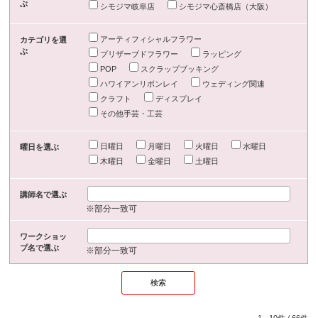
ぶ
シモジマ岐阜店
シモジマ心斎橋店（大阪）
アーティフィシャルフラワー
カテゴリを選
ぶ
プリザーブドフラワー
ラッピング
POP
スクラップブッキング
ハワイアンリボンレイ
ウェディング関連
クラフト
ディスプレイ
その他手芸・工芸
日曜日
月曜日
火曜日
水曜日
曜日を選ぶ
木曜日
金曜日
土曜日
講師名で選ぶ
※部分一致可
ワークショッ
プ名で選ぶ
※部分一致可