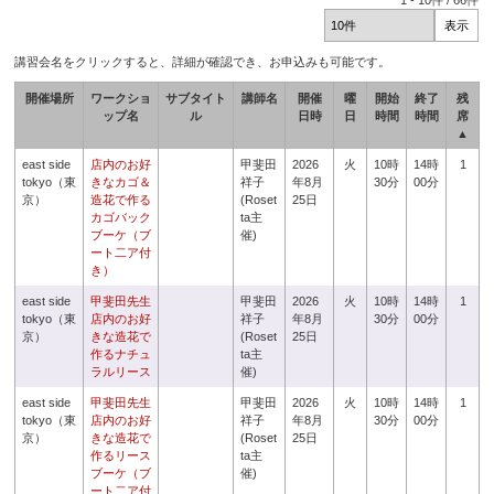
1
-
10
件 /
66
件
講習会名をクリックすると、詳細が確認でき、お申込みも可能です。
開催場所
ワークショ
サブタイト
講師名
開催
曜
開始
終了
残
ップ名
ル
日時
日
時間
時間
席
▲
east side
店内のお好
甲斐田
2026
火
10時
14時
1
tokyo（東
きなカゴ＆
祥子
年8月
30分
00分
京）
造花で作る
(Roset
25日
カゴバック
ta主
ブーケ（ブ
催)
ート二ア付
き）
east side
甲斐田先生
甲斐田
2026
火
10時
14時
1
tokyo（東
店内のお好
祥子
年8月
30分
00分
京）
きな造花で
(Roset
25日
作るナチュ
ta主
ラルリース
催)
east side
甲斐田先生
甲斐田
2026
火
10時
14時
1
tokyo（東
店内のお好
祥子
年8月
30分
00分
京）
きな造花で
(Roset
25日
作るリース
ta主
ブーケ（ブ
催)
ート二ア付