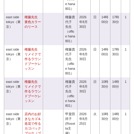
e hana
801）
east side
権藤先生
権藤貴
2026
日
14時
17時
1
tokyo（東
黄色カラー
代子
年8月
00分
30分
京）
のリース
先生
30日
（offic
e hana
801）
east side
権藤先生
権藤貴
2026
日
14時
17時
1
tokyo（東
リメイクで
代子
年8月
00分
30分
京）
作るラウン
先生
30日
ドブーケレ
（offic
ッスン
e hana
801）
east side
権藤先生
権藤貴
2026
日
10時
14時
1
tokyo（東
リメイクで
代子
年8月
30分
00分
京）
作るラウン
先生
30日
ドブーケレ
（offic
ッスン
e hana
801）
east side
店内のお好
甲斐田
2026
火
10時
14時
1
tokyo（東
きなカゴ＆
祥子
年8月
30分
00分
京）
造花で作る
(Roset
25日
カゴバック
ta主
ブーケ（ブ
催)