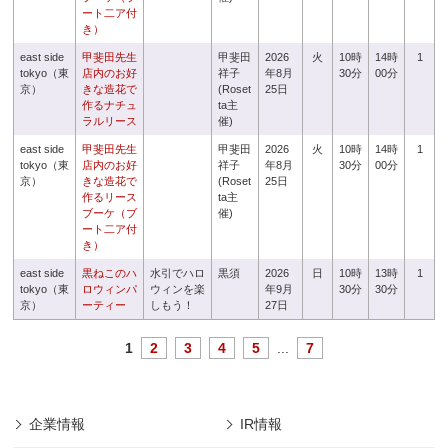
ート二ア付
き）
east side
甲斐田先生
甲斐田
2026
火
10時
14時
1
tokyo（東
店内のお好
祥子
年8月
30分
00分
京）
きな造花で
(Roset
25日
作るナチュ
ta主
ラルリース
催)
east side
甲斐田先生
甲斐田
2026
火
10時
14時
1
tokyo（東
店内のお好
祥子
年8月
30分
00分
京）
きな造花で
(Roset
25日
作るリース
ta主
ブーケ（ブ
催)
ート二ア付
き）
east side
黒ねこのハ
水引でハロ
黒須
2026
日
10時
13時
1
tokyo（東
ロウィンパ
ウィンを楽
年9月
30分
30分
京）
ーティー
しもう！
27日
1
2
3
4
5
...
7
企業情報
IR情報