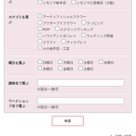
ぶ
シモジマ岐阜店
シモジマ心斎橋店（大阪）
アーティフィシャルフラワー
カテゴリを選
ぶ
プリザーブドフラワー
ラッピング
POP
スクラップブッキング
ハワイアンリボンレイ
ウェディング関連
クラフト
ディスプレイ
その他手芸・工芸
日曜日
月曜日
火曜日
水曜日
曜日を選ぶ
木曜日
金曜日
土曜日
講師名で選ぶ
※部分一致可
ワークショッ
プ名で選ぶ
※部分一致可