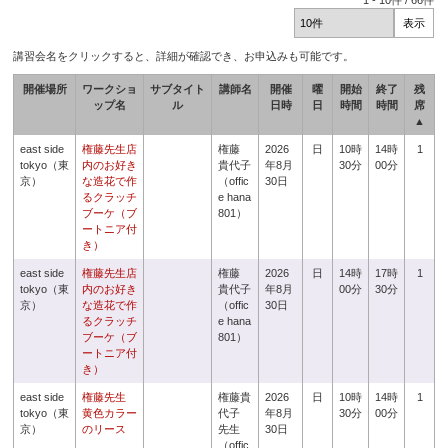
1
-
10
件 /
66
件
講習会名をクリックすると、詳細が確認でき、お申込みも可能です。
開催場所
ワークショ
サブタイト
講師名
開催
曜
開始
終了
残
ップ名
ル
日時
日
時間
時間
席
▲
east side
権藤先生店
権藤
2026
日
10時
14時
1
tokyo（東
内のお好き
貴代子
年8月
30分
00分
京）
な造花で作
（offic
30日
るクラッチ
e hana
ブーケ（ブ
801）
ートニア付
き）
east side
権藤先生店
権藤
2026
日
14時
17時
1
tokyo（東
内のお好き
貴代子
年8月
00分
30分
京）
な造花で作
（offic
30日
るクラッチ
e hana
ブーケ（ブ
801）
ートニア付
き）
east side
権藤先生
権藤貴
2026
日
10時
14時
1
tokyo（東
黄色カラー
代子
年8月
30分
00分
京）
のリース
先生
30日
（offic