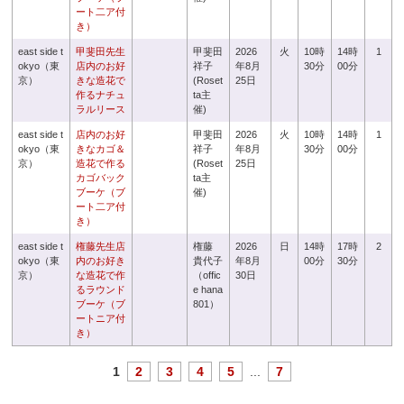
ート二ア付
き）
east side t
甲斐田先生
甲斐田
2026
火
10時
14時
1
okyo（東
店内のお好
祥子
年8月
30分
00分
京）
きな造花で
(Roset
25日
作るナチュ
ta主
ラルリース
催)
east side t
店内のお好
甲斐田
2026
火
10時
14時
1
okyo（東
きなカゴ＆
祥子
年8月
30分
00分
京）
造花で作る
(Roset
25日
カゴバック
ta主
ブーケ（ブ
催)
ート二ア付
き）
east side t
権藤先生店
権藤
2026
日
14時
17時
2
okyo（東
内のお好き
貴代子
年8月
00分
30分
京）
な造花で作
（offic
30日
るラウンド
e hana
ブーケ（ブ
801）
ートニア付
き）
1
2
3
4
5
...
7