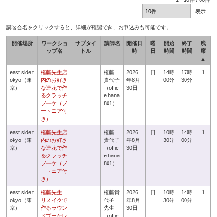
1
-
10
件 /
66
件
講習会名をクリックすると、詳細が確認でき、お申込みも可能です。
開催場所
ワークショ
サブタイ
講師名
開催日
曜
開始
終了
残
ップ名
トル
時
日
時間
時間
席
▲
east side t
権藤先生店
権藤
2026
日
14時
17時
1
okyo（東
内のお好き
貴代子
年8月
00分
30分
京）
な造花で作
（offic
30日
るクラッチ
e hana
ブーケ（ブ
801）
ートニア付
き）
east side t
権藤先生店
権藤
2026
日
10時
14時
1
okyo（東
内のお好き
貴代子
年8月
30分
00分
京）
な造花で作
（offic
30日
るクラッチ
e hana
ブーケ（ブ
801）
ートニア付
き）
east side t
権藤先生
権藤貴
2026
日
10時
14時
1
okyo（東
リメイクで
代子
年8月
30分
00分
京）
作るラウン
先生
30日
ドブーケレ
（offic