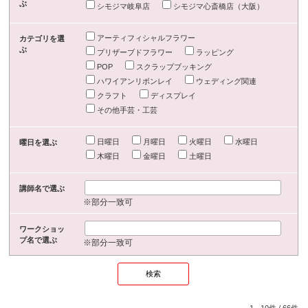
ぶ
シモジマ岐阜店
シモジマ心斎橋店（大阪）
アーティフィシャルフラワー
カテゴリを選
ぶ
プリザーブドフラワー
ラッピング
POP
スクラップブッキング
ハワイアンリボンレイ
ウェディング関連
クラフト
ディスプレイ
その他手芸・工芸
日曜日
月曜日
火曜日
水曜日
曜日を選ぶ
木曜日
金曜日
土曜日
講師名で選ぶ
※部分一致可
ワークショッ
プ名で選ぶ
※部分一致可