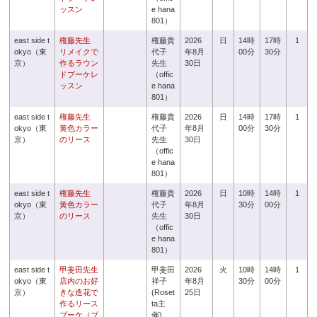
ッスン
e hana
801）
east side t
権藤先生
権藤貴
2026
日
14時
17時
1
okyo（東
リメイクで
代子
年8月
00分
30分
京）
作るラウン
先生
30日
ドブーケレ
（offic
ッスン
e hana
801）
east side t
権藤先生
権藤貴
2026
日
14時
17時
1
okyo（東
黄色カラー
代子
年8月
00分
30分
京）
のリース
先生
30日
（offic
e hana
801）
east side t
権藤先生
権藤貴
2026
日
10時
14時
1
okyo（東
黄色カラー
代子
年8月
30分
00分
京）
のリース
先生
30日
（offic
e hana
801）
east side t
甲斐田先生
甲斐田
2026
火
10時
14時
1
okyo（東
店内のお好
祥子
年8月
30分
00分
京）
きな造花で
(Roset
25日
作るリース
ta主
ブーケ（ブ
催)