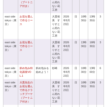
（ブートニ
ん枯れ
ア付き）
ない花
工房
east side
お花を選ん
大貫裕
2026
日
10時
13時
3
tokyo（東
で作るリー
美 す
年8月
30分
30分
京）
ス
りすと
23日
ん枯れ
ない花
工房
east side
お花を選ん
大貫裕
2026
日
13時
16時
3
tokyo（東
で作るリー
美 す
年8月
30分
30分
京）
ス
りすと
23日
ん枯れ
ない花
工房
east side
斜め包み特
斜め包みを
杉崎
2026
日
10時
13時
6
tokyo（東
化講座VO
始めよう！
年8月
30分
00分
京）
L.1
23日
east side
大貫先生の
大貫裕
2026
日
10時
13時
3
tokyo（東
お花を選ん
美 す
年8月
30分
30分
京）
で作るクラ
りすと
23日
ッチブーケ
ん枯れ
（ブートニ
ない花
ア付き）
工房