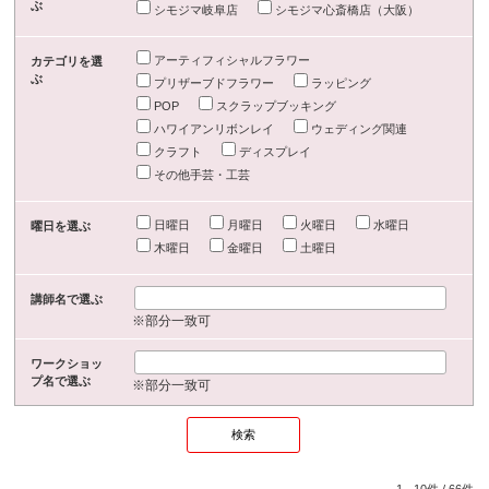
ぶ
シモジマ岐阜店
シモジマ心斎橋店（大阪）
アーティフィシャルフラワー
カテゴリを選
ぶ
プリザーブドフラワー
ラッピング
POP
スクラップブッキング
ハワイアンリボンレイ
ウェディング関連
クラフト
ディスプレイ
その他手芸・工芸
日曜日
月曜日
火曜日
水曜日
曜日を選ぶ
木曜日
金曜日
土曜日
講師名で選ぶ
※部分一致可
ワークショッ
プ名で選ぶ
※部分一致可