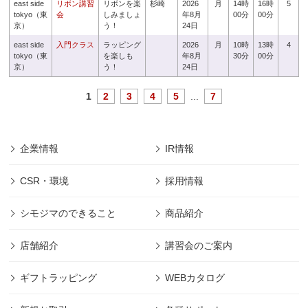
east side
リボン講習
リボンを楽
杉崎
2026
月
14時
16時
5
tokyo（東
会
しみましょ
年8月
00分
00分
京）
う！
24日
east side
入門クラス
ラッピング
2026
月
10時
13時
4
tokyo（東
を楽しも
年8月
30分
00分
京）
う！
24日
1
2
3
4
5
...
7
企業情報
IR情報
CSR・環境
採用情報
シモジマのできること
商品紹介
店舗紹介
講習会のご案内
ギフトラッピング
WEBカタログ