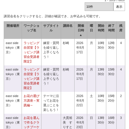
1
-
10
件 /
66
件
講習会名をクリックすると、詳細が確認でき、お申込みも可能です。
開催場所
ワークショ
サブタイト
講師名
開催
曜
開始
終了
残
ップ名
ル
日時
日
時間
時間
席
▲
east side
ラッピング
練習・質問
杉崎
2026
月
10時
12時
4
tokyo（東
自習室【ラ
を繰り返し
年8月
30分
30分
京）
ッピング講
上手くなろ
17日
習会受講者
う！
限定】
east side
ラッピング
練習・質問
杉崎
2026
月
13時
15時
4
tokyo（東
自習室【ラ
を繰り返し
年8月
30分
30分
京）
ッピング講
上手くなろ
17日
習会受講者
う！
限定】
east side
お花の選び
テーマに沿
2026
土
10時
15時
2
tokyo（東
方講座～実
ってお花を
年8月
30分
20分
京）
践編～
選ぶことを
22日
楽しもう！
east side
お花を選ん
大貫裕
2026
日
13時
16時
3
tokyo（東
で作るクラ
美 す
年8月
30分
30分
京）
ッチブーケ
りすと
23日