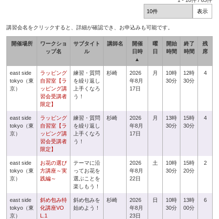
1
-
10
件 /
63
件
講習会名をクリックすると、詳細が確認でき、お申込みも可能です。
開催場所
ワークショ
サブタイト
講師名
開催
曜
開始
終了
残
ップ名
ル
日時
日
時間
時間
席
▲
east side
ラッピング
練習・質問
杉崎
2026
月
10時
12時
4
tokyo（東
自習室【ラ
を繰り返し
年8月
30分
30分
京）
ッピング講
上手くなろ
17日
習会受講者
う！
限定】
east side
ラッピング
練習・質問
杉崎
2026
月
13時
15時
4
tokyo（東
自習室【ラ
を繰り返し
年8月
30分
30分
京）
ッピング講
上手くなろ
17日
習会受講者
う！
限定】
east side
お花の選び
テーマに沿
2026
土
10時
15時
2
tokyo（東
方講座～実
ってお花を
年8月
30分
20分
京）
践編～
選ぶことを
22日
楽しもう！
east side
斜め包み特
斜め包みを
杉崎
2026
日
10時
13時
6
tokyo（東
化講座VO
始めよう！
年8月
30分
00分
京）
L.1
23日