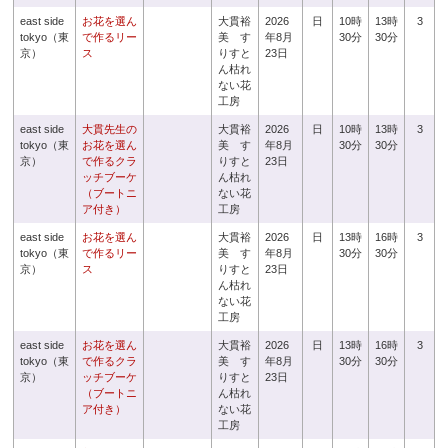
east side
お花を選ん
大貫裕
2026
日
10時
13時
3
tokyo（東
で作るリー
美 す
年8月
30分
30分
京）
ス
りすと
23日
ん枯れ
ない花
工房
east side
大貫先生の
大貫裕
2026
日
10時
13時
3
tokyo（東
お花を選ん
美 す
年8月
30分
30分
京）
で作るクラ
りすと
23日
ッチブーケ
ん枯れ
（ブートニ
ない花
ア付き）
工房
east side
お花を選ん
大貫裕
2026
日
13時
16時
3
tokyo（東
で作るリー
美 す
年8月
30分
30分
京）
ス
りすと
23日
ん枯れ
ない花
工房
east side
お花を選ん
大貫裕
2026
日
13時
16時
3
tokyo（東
で作るクラ
美 す
年8月
30分
30分
京）
ッチブーケ
りすと
23日
（ブートニ
ん枯れ
ア付き）
ない花
工房