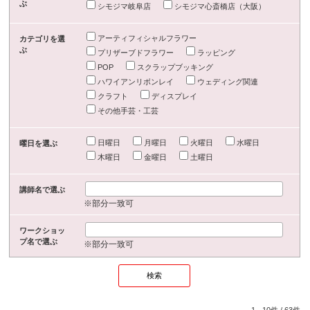
ぶ
シモジマ岐阜店
シモジマ心斎橋店（大阪）
アーティフィシャルフラワー
カテゴリを選
ぶ
プリザーブドフラワー
ラッピング
POP
スクラップブッキング
ハワイアンリボンレイ
ウェディング関連
クラフト
ディスプレイ
その他手芸・工芸
日曜日
月曜日
火曜日
水曜日
曜日を選ぶ
木曜日
金曜日
土曜日
講師名で選ぶ
※部分一致可
ワークショッ
プ名で選ぶ
※部分一致可