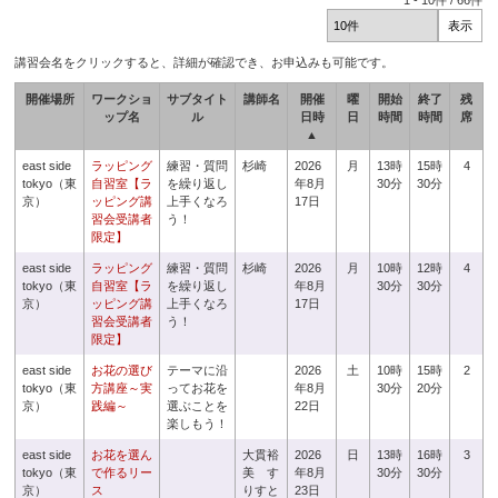
1
-
10
件 /
66
件
講習会名をクリックすると、詳細が確認でき、お申込みも可能です。
開催場所
ワークショ
サブタイト
講師名
開催
曜
開始
終了
残
ップ名
ル
日時
日
時間
時間
席
▲
east side
ラッピング
練習・質問
杉崎
2026
月
13時
15時
4
tokyo（東
自習室【ラ
を繰り返し
年8月
30分
30分
京）
ッピング講
上手くなろ
17日
習会受講者
う！
限定】
east side
ラッピング
練習・質問
杉崎
2026
月
10時
12時
4
tokyo（東
自習室【ラ
を繰り返し
年8月
30分
30分
京）
ッピング講
上手くなろ
17日
習会受講者
う！
限定】
east side
お花の選び
テーマに沿
2026
土
10時
15時
2
tokyo（東
方講座～実
ってお花を
年8月
30分
20分
京）
践編～
選ぶことを
22日
楽しもう！
east side
お花を選ん
大貫裕
2026
日
13時
16時
3
tokyo（東
で作るリー
美 す
年8月
30分
30分
京）
ス
りすと
23日