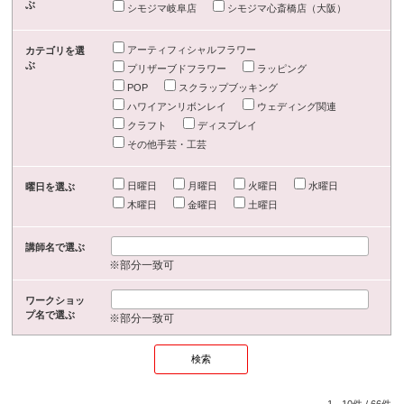
ぶ
シモジマ岐阜店
シモジマ心斎橋店（大阪）
アーティフィシャルフラワー
カテゴリを選
ぶ
プリザーブドフラワー
ラッピング
POP
スクラップブッキング
ハワイアンリボンレイ
ウェディング関連
クラフト
ディスプレイ
その他手芸・工芸
日曜日
月曜日
火曜日
水曜日
曜日を選ぶ
木曜日
金曜日
土曜日
講師名で選ぶ
※部分一致可
ワークショッ
プ名で選ぶ
※部分一致可