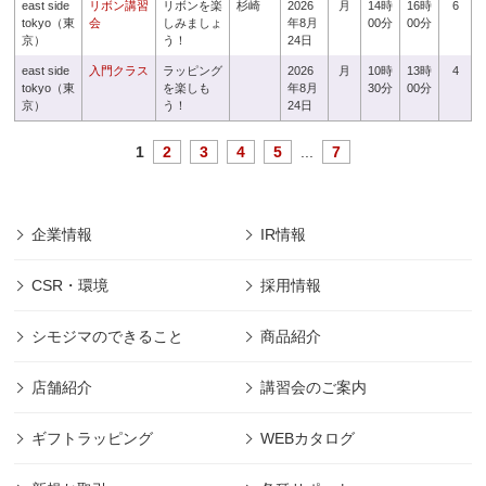
east side
リボン講習
リボンを楽
杉崎
2026
月
14時
16時
6
tokyo（東
会
しみましょ
年8月
00分
00分
京）
う！
24日
east side
入門クラス
ラッピング
2026
月
10時
13時
4
tokyo（東
を楽しも
年8月
30分
00分
京）
う！
24日
1
2
3
4
5
...
7
企業情報
IR情報
CSR・環境
採用情報
シモジマのできること
商品紹介
店舗紹介
講習会のご案内
ギフトラッピング
WEBカタログ