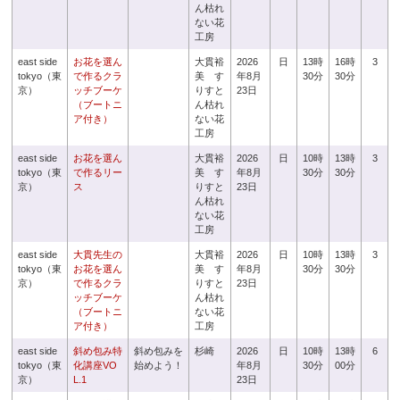
ん枯れ
ない花
工房
east side
お花を選ん
大貫裕
2026
日
13時
16時
3
tokyo（東
で作るクラ
美 す
年8月
30分
30分
京）
ッチブーケ
りすと
23日
（ブートニ
ん枯れ
ア付き）
ない花
工房
east side
お花を選ん
大貫裕
2026
日
10時
13時
3
tokyo（東
で作るリー
美 す
年8月
30分
30分
京）
ス
りすと
23日
ん枯れ
ない花
工房
east side
大貫先生の
大貫裕
2026
日
10時
13時
3
tokyo（東
お花を選ん
美 す
年8月
30分
30分
京）
で作るクラ
りすと
23日
ッチブーケ
ん枯れ
（ブートニ
ない花
ア付き）
工房
east side
斜め包み特
斜め包みを
杉崎
2026
日
10時
13時
6
tokyo（東
化講座VO
始めよう！
年8月
30分
00分
京）
L.1
23日