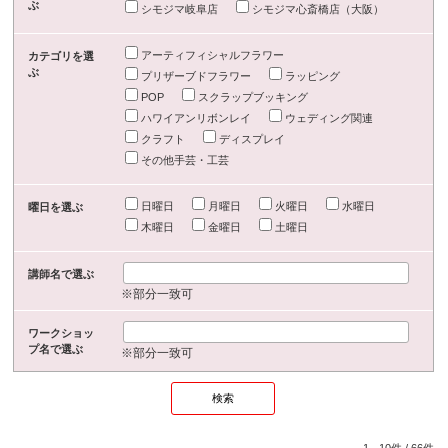
ぶ
シモジマ岐阜店
シモジマ心斎橋店（大阪）
アーティフィシャルフラワー
カテゴリを選
ぶ
プリザーブドフラワー
ラッピング
POP
スクラップブッキング
ハワイアンリボンレイ
ウェディング関連
クラフト
ディスプレイ
その他手芸・工芸
日曜日
月曜日
火曜日
水曜日
曜日を選ぶ
木曜日
金曜日
土曜日
講師名で選ぶ
※部分一致可
ワークショッ
プ名で選ぶ
※部分一致可