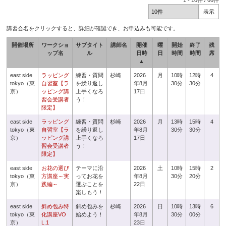
1
-
10
件 /
66
件
講習会名をクリックすると、詳細が確認でき、お申込みも可能です。
開催場所
ワークショ
サブタイト
講師名
開催
曜
開始
終了
残
ップ名
ル
日時
日
時間
時間
席
▲
east side
ラッピング
練習・質問
杉崎
2026
月
10時
12時
4
tokyo（東
自習室【ラ
を繰り返し
年8月
30分
30分
京）
ッピング講
上手くなろ
17日
習会受講者
う！
限定】
east side
ラッピング
練習・質問
杉崎
2026
月
13時
15時
4
tokyo（東
自習室【ラ
を繰り返し
年8月
30分
30分
京）
ッピング講
上手くなろ
17日
習会受講者
う！
限定】
east side
お花の選び
テーマに沿
2026
土
10時
15時
2
tokyo（東
方講座～実
ってお花を
年8月
30分
20分
京）
践編～
選ぶことを
22日
楽しもう！
east side
斜め包み特
斜め包みを
杉崎
2026
日
10時
13時
6
tokyo（東
化講座VO
始めよう！
年8月
30分
00分
京）
L.1
23日