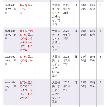
east side
お花を選ん
大貫裕
2026
日
10時
13時
3
tokyo（東
で作るリー
美 す
年8月
30分
30分
京）
ス
りすと
23日
ん枯れ
ない花
工房
east side
大貫先生の
大貫裕
2026
日
10時
13時
3
tokyo（東
お花を選ん
美 す
年8月
30分
30分
京）
で作るクラ
りすと
23日
ッチブーケ
ん枯れ
（ブートニ
ない花
ア付き）
工房
east side
お花を選ん
大貫裕
2026
日
13時
16時
3
tokyo（東
で作るリー
美 す
年8月
30分
30分
京）
ス
りすと
23日
ん枯れ
ない花
工房
east side
お花を選ん
大貫裕
2026
日
13時
16時
3
tokyo（東
で作るクラ
美 す
年8月
30分
30分
京）
ッチブーケ
りすと
23日
（ブートニ
ん枯れ
ア付き）
ない花
工房