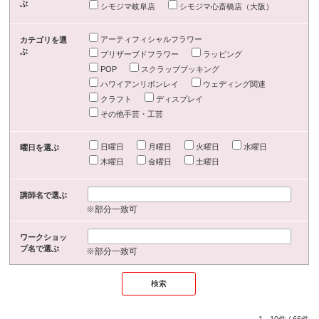
ぶ
シモジマ岐阜店
シモジマ心斎橋店（大阪）
アーティフィシャルフラワー
カテゴリを選
ぶ
プリザーブドフラワー
ラッピング
POP
スクラップブッキング
ハワイアンリボンレイ
ウェディング関連
クラフト
ディスプレイ
その他手芸・工芸
日曜日
月曜日
火曜日
水曜日
曜日を選ぶ
木曜日
金曜日
土曜日
講師名で選ぶ
※部分一致可
ワークショッ
プ名で選ぶ
※部分一致可