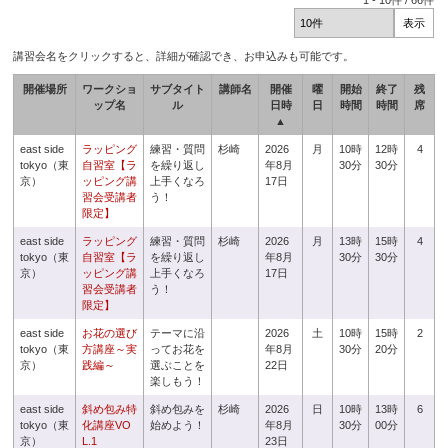
1
-
10
件 /
66
件
講習会名をクリックすると、詳細が確認でき、お申込みも可能です。
開催場所
ワークショ
サブタイト
講師名
開催
曜
開始
終了
残
ップ名
ル
日時
日
時間
時間
席
▲
east side
ラッピング
練習・質問
杉崎
2026
月
10時
12時
4
tokyo（東
自習室【ラ
を繰り返し
年8月
30分
30分
京）
ッピング講
上手くなろ
17日
習会受講者
う！
限定】
east side
ラッピング
練習・質問
杉崎
2026
月
13時
15時
4
tokyo（東
自習室【ラ
を繰り返し
年8月
30分
30分
京）
ッピング講
上手くなろ
17日
習会受講者
う！
限定】
east side
お花の選び
テーマに沿
2026
土
10時
15時
2
tokyo（東
方講座～実
ってお花を
年8月
30分
20分
京）
践編～
選ぶことを
22日
楽しもう！
east side
斜め包み特
斜め包みを
杉崎
2026
日
10時
13時
6
tokyo（東
化講座VO
始めよう！
年8月
30分
00分
京）
L.1
23日