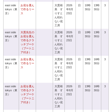
east side
お花を選ん
大貫裕
2026
日
10時
13時
3
tokyo（東
で作るリー
美 す
年8月
30分
30分
京）
ス
りすと
23日
ん枯れ
ない花
工房
east side
大貫先生の
大貫裕
2026
日
10時
13時
3
tokyo（東
お花を選ん
美 す
年8月
30分
30分
京）
で作るクラ
りすと
23日
ッチブーケ
ん枯れ
（ブートニ
ない花
ア付き）
工房
east side
お花を選ん
大貫裕
2026
日
13時
16時
3
tokyo（東
で作るリー
美 す
年8月
30分
30分
京）
ス
りすと
23日
ん枯れ
ない花
工房
east side
お花を選ん
大貫裕
2026
日
13時
16時
3
tokyo（東
で作るクラ
美 す
年8月
30分
30分
京）
ッチブーケ
りすと
23日
（ブートニ
ん枯れ
ア付き）
ない花
工房