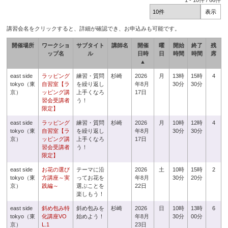
1
-
10
件 /
66
件
講習会名をクリックすると、詳細が確認でき、お申込みも可能です。
開催場所
ワークショ
サブタイト
講師名
開催
曜
開始
終了
残
ップ名
ル
日時
日
時間
時間
席
▲
east side
ラッピング
練習・質問
杉崎
2026
月
13時
15時
4
tokyo（東
自習室【ラ
を繰り返し
年8月
30分
30分
京）
ッピング講
上手くなろ
17日
習会受講者
う！
限定】
east side
ラッピング
練習・質問
杉崎
2026
月
10時
12時
4
tokyo（東
自習室【ラ
を繰り返し
年8月
30分
30分
京）
ッピング講
上手くなろ
17日
習会受講者
う！
限定】
east side
お花の選び
テーマに沿
2026
土
10時
15時
2
tokyo（東
方講座～実
ってお花を
年8月
30分
20分
京）
践編～
選ぶことを
22日
楽しもう！
east side
斜め包み特
斜め包みを
杉崎
2026
日
10時
13時
6
tokyo（東
化講座VO
始めよう！
年8月
30分
00分
京）
L.1
23日