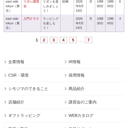
east side
リボン講習
リボンを楽
杉崎
2026
月
14時
16時
6
tokyo（東
会
しみましょ
年8月
00分
00分
京）
う！
24日
east side
入門クラス
ラッピング
2026
月
10時
13時
4
tokyo（東
を楽しも
年8月
30分
00分
京）
う！
24日
1
2
3
4
5
...
7
企業情報
IR情報
CSR・環境
採用情報
シモジマのできること
商品紹介
店舗紹介
講習会のご案内
ギフトラッピング
WEBカタログ