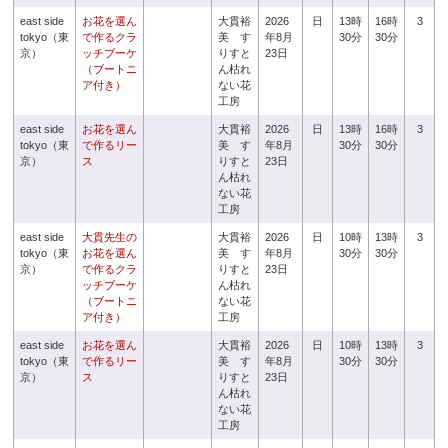
east side
お花を選ん
大貫裕
2026
日
13時
16時
3
tokyo（東
で作るクラ
美 す
年8月
30分
30分
京）
ッチブーケ
りすと
23日
（ブートニ
ん枯れ
ア付き）
ない花
工房
east side
お花を選ん
大貫裕
2026
日
13時
16時
3
tokyo（東
で作るリー
美 す
年8月
30分
30分
京）
ス
りすと
23日
ん枯れ
ない花
工房
east side
大貫先生の
大貫裕
2026
日
10時
13時
3
tokyo（東
お花を選ん
美 す
年8月
30分
30分
京）
で作るクラ
りすと
23日
ッチブーケ
ん枯れ
（ブートニ
ない花
ア付き）
工房
east side
お花を選ん
大貫裕
2026
日
10時
13時
3
tokyo（東
で作るリー
美 す
年8月
30分
30分
京）
ス
りすと
23日
ん枯れ
ない花
工房