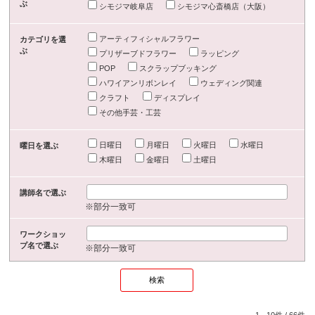
ぶ
シモジマ岐阜店
シモジマ心斎橋店（大阪）
アーティフィシャルフラワー
カテゴリを選
ぶ
プリザーブドフラワー
ラッピング
POP
スクラップブッキング
ハワイアンリボンレイ
ウェディング関連
クラフト
ディスプレイ
その他手芸・工芸
日曜日
月曜日
火曜日
水曜日
曜日を選ぶ
木曜日
金曜日
土曜日
講師名で選ぶ
※部分一致可
ワークショッ
プ名で選ぶ
※部分一致可