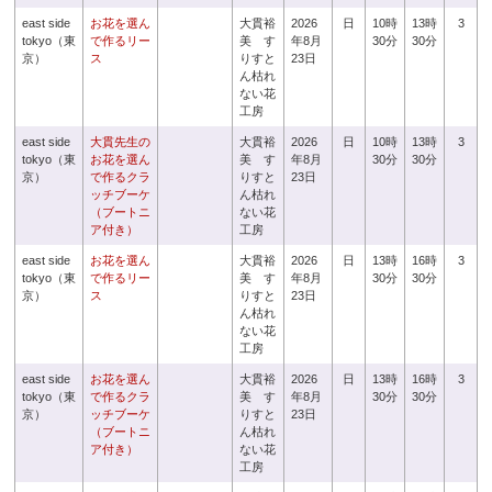
east side
お花を選ん
大貫裕
2026
日
10時
13時
3
tokyo（東
で作るリー
美 す
年8月
30分
30分
京）
ス
りすと
23日
ん枯れ
ない花
工房
east side
大貫先生の
大貫裕
2026
日
10時
13時
3
tokyo（東
お花を選ん
美 す
年8月
30分
30分
京）
で作るクラ
りすと
23日
ッチブーケ
ん枯れ
（ブートニ
ない花
ア付き）
工房
east side
お花を選ん
大貫裕
2026
日
13時
16時
3
tokyo（東
で作るリー
美 す
年8月
30分
30分
京）
ス
りすと
23日
ん枯れ
ない花
工房
east side
お花を選ん
大貫裕
2026
日
13時
16時
3
tokyo（東
で作るクラ
美 す
年8月
30分
30分
京）
ッチブーケ
りすと
23日
（ブートニ
ん枯れ
ア付き）
ない花
工房