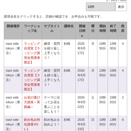
1
-
10
件 /
66
件
講習会名をクリックすると、詳細が確認でき、お申込みも可能です。
開催場所
ワークショ
サブタイト
講師名
開催
曜
開始
終了
残
ップ名
ル
日時
日
時間
時間
席
▲
east side
ラッピング
練習・質問
杉崎
2026
月
10時
12時
4
tokyo（東
自習室【ラ
を繰り返し
年8月
30分
30分
京）
ッピング講
上手くなろ
17日
習会受講者
う！
限定】
east side
ラッピング
練習・質問
杉崎
2026
月
13時
15時
4
tokyo（東
自習室【ラ
を繰り返し
年8月
30分
30分
京）
ッピング講
上手くなろ
17日
習会受講者
う！
限定】
east side
お花の選び
テーマに沿
2026
土
10時
15時
2
tokyo（東
方講座～実
ってお花を
年8月
30分
20分
京）
践編～
選ぶことを
22日
楽しもう！
east side
斜め包み特
斜め包みを
杉崎
2026
日
10時
13時
6
tokyo（東
化講座VO
始めよう！
年8月
30分
00分
京）
L.1
23日