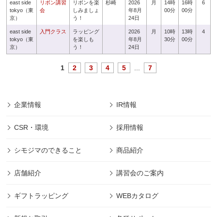
east side
リボン講習
リボンを楽
杉崎
2026
月
14時
16時
6
tokyo（東
会
しみましょ
年8月
00分
00分
京）
う！
24日
east side
入門クラス
ラッピング
2026
月
10時
13時
4
tokyo（東
を楽しも
年8月
30分
00分
京）
う！
24日
1
2
3
4
5
...
7
企業情報
IR情報
CSR・環境
採用情報
シモジマのできること
商品紹介
店舗紹介
講習会のご案内
ギフトラッピング
WEBカタログ