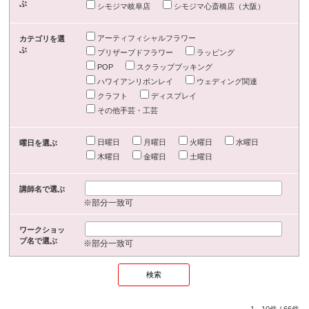
ぶ
シモジマ岐阜店
シモジマ心斎橋店（大阪）
アーティフィシャルフラワー
カテゴリを選
ぶ
プリザーブドフラワー
ラッピング
POP
スクラップブッキング
ハワイアンリボンレイ
ウェディング関連
クラフト
ディスプレイ
その他手芸・工芸
日曜日
月曜日
火曜日
水曜日
曜日を選ぶ
木曜日
金曜日
土曜日
講師名で選ぶ
※部分一致可
ワークショッ
プ名で選ぶ
※部分一致可