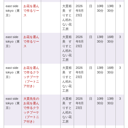
east side
お花を選ん
大貫裕
2026
日
10時
13時
3
tokyo（東
で作るリー
美 す
年8月
30分
30分
京）
ス
りすと
23日
ん枯れ
ない花
工房
east side
お花を選ん
大貫裕
2026
日
13時
16時
3
tokyo（東
で作るリー
美 す
年8月
30分
30分
京）
ス
りすと
23日
ん枯れ
ない花
工房
east side
お花を選ん
大貫裕
2026
日
13時
16時
3
tokyo（東
で作るクラ
美 す
年8月
30分
30分
京）
ッチブーケ
りすと
23日
（ブートニ
ん枯れ
ア付き）
ない花
工房
east side
大貫先生の
大貫裕
2026
日
10時
13時
3
tokyo（東
お花を選ん
美 す
年8月
30分
30分
京）
で作るクラ
りすと
23日
ッチブーケ
ん枯れ
（ブートニ
ない花
ア付き）
工房