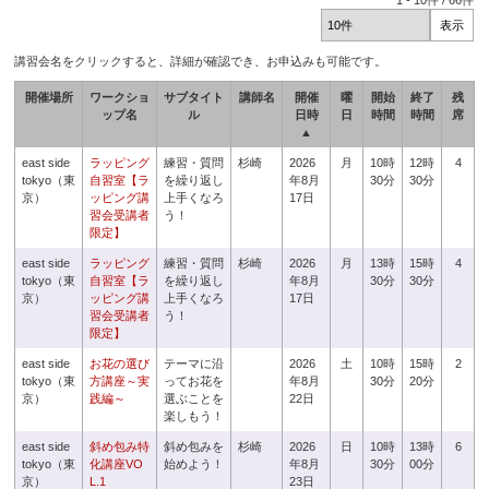
1
-
10
件 /
66
件
講習会名をクリックすると、詳細が確認でき、お申込みも可能です。
開催場所
ワークショ
サブタイト
講師名
開催
曜
開始
終了
残
ップ名
ル
日時
日
時間
時間
席
▲
east side
ラッピング
練習・質問
杉崎
2026
月
10時
12時
4
tokyo（東
自習室【ラ
を繰り返し
年8月
30分
30分
京）
ッピング講
上手くなろ
17日
習会受講者
う！
限定】
east side
ラッピング
練習・質問
杉崎
2026
月
13時
15時
4
tokyo（東
自習室【ラ
を繰り返し
年8月
30分
30分
京）
ッピング講
上手くなろ
17日
習会受講者
う！
限定】
east side
お花の選び
テーマに沿
2026
土
10時
15時
2
tokyo（東
方講座～実
ってお花を
年8月
30分
20分
京）
践編～
選ぶことを
22日
楽しもう！
east side
斜め包み特
斜め包みを
杉崎
2026
日
10時
13時
6
tokyo（東
化講座VO
始めよう！
年8月
30分
00分
京）
L.1
23日