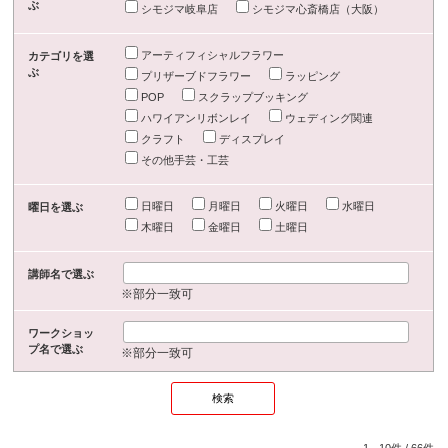
ぶ
シモジマ岐阜店
シモジマ心斎橋店（大阪）
アーティフィシャルフラワー
カテゴリを選
ぶ
プリザーブドフラワー
ラッピング
POP
スクラップブッキング
ハワイアンリボンレイ
ウェディング関連
クラフト
ディスプレイ
その他手芸・工芸
日曜日
月曜日
火曜日
水曜日
曜日を選ぶ
木曜日
金曜日
土曜日
講師名で選ぶ
※部分一致可
ワークショッ
プ名で選ぶ
※部分一致可