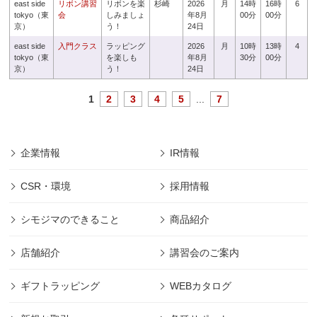
east side
リボン講習
リボンを楽
杉崎
2026
月
14時
16時
6
tokyo（東
会
しみましょ
年8月
00分
00分
京）
う！
24日
east side
入門クラス
ラッピング
2026
月
10時
13時
4
tokyo（東
を楽しも
年8月
30分
00分
京）
う！
24日
1
2
3
4
5
...
7
企業情報
IR情報
CSR・環境
採用情報
シモジマのできること
商品紹介
店舗紹介
講習会のご案内
ギフトラッピング
WEBカタログ