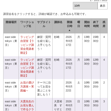
1
-
10
件 /
66
件
講習会名をクリックすると、詳細が確認でき、お申込みも可能です。
開催場所
ワークショ
サブタイト
講師名
開催
曜
開始
終了
残
ップ名
ル
日時
日
時間
時間
席
▲
east side
ラッピング
練習・質問
杉崎
2026
月
13時
15時
4
tokyo（東
自習室【ラ
を繰り返し
年8月
30分
30分
京）
ッピング講
上手くなろ
17日
習会受講者
う！
限定】
east side
ラッピング
練習・質問
杉崎
2026
月
10時
12時
4
tokyo（東
自習室【ラ
を繰り返し
年8月
30分
30分
京）
ッピング講
上手くなろ
17日
習会受講者
う！
限定】
east side
お花の選び
テーマに沿
2026
土
10時
15時
2
tokyo（東
方講座～実
ってお花を
年8月
30分
20分
京）
践編～
選ぶことを
22日
楽しもう！
east side
大貫先生の
大貫裕
2026
日
10時
13時
3
tokyo（東
お花を選ん
美 す
年8月
30分
30分
京）
で作るクラ
りすと
23日