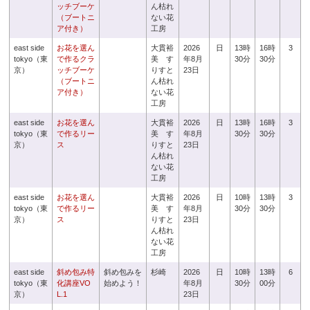
ッチブーケ
ん枯れ
（ブートニ
ない花
ア付き）
工房
east side
お花を選ん
大貫裕
2026
日
13時
16時
3
tokyo（東
で作るクラ
美 す
年8月
30分
30分
京）
ッチブーケ
りすと
23日
（ブートニ
ん枯れ
ア付き）
ない花
工房
east side
お花を選ん
大貫裕
2026
日
13時
16時
3
tokyo（東
で作るリー
美 す
年8月
30分
30分
京）
ス
りすと
23日
ん枯れ
ない花
工房
east side
お花を選ん
大貫裕
2026
日
10時
13時
3
tokyo（東
で作るリー
美 す
年8月
30分
30分
京）
ス
りすと
23日
ん枯れ
ない花
工房
east side
斜め包み特
斜め包みを
杉崎
2026
日
10時
13時
6
tokyo（東
化講座VO
始めよう！
年8月
30分
00分
京）
L.1
23日