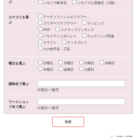
ぶ
シモジマ岐阜店
シモジマ心斎橋店（大阪）
アーティフィシャルフラワー
カテゴリを選
ぶ
プリザーブドフラワー
ラッピング
POP
スクラップブッキング
ハワイアンリボンレイ
ウェディング関連
クラフト
ディスプレイ
その他手芸・工芸
日曜日
月曜日
火曜日
水曜日
曜日を選ぶ
木曜日
金曜日
土曜日
講師名で選ぶ
※部分一致可
ワークショッ
プ名で選ぶ
※部分一致可