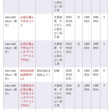
ん枯れ
ない花
工房
east side
お花を選ん
大貫裕
2026
日
13時
16時
3
tokyo（東
で作るリー
美 す
年8月
30分
30分
京）
ス
りすと
23日
ん枯れ
ない花
工房
east side
お花を選ん
大貫裕
2026
日
13時
16時
3
tokyo（東
で作るクラ
美 す
年8月
30分
30分
京）
ッチブーケ
りすと
23日
（ブートニ
ん枯れ
ア付き）
ない花
工房
east side
斜め包み特
斜め包みを
杉崎
2026
日
10時
13時
6
tokyo（東
化講座VO
始めよう！
年8月
30分
00分
京）
L.1
23日
east side
大貫先生の
大貫裕
2026
日
10時
13時
3
tokyo（東
お花を選ん
美 す
年8月
30分
30分
京）
で作るクラ
りすと
23日
ッチブーケ
ん枯れ
（ブートニ
ない花
ア付き）
工房