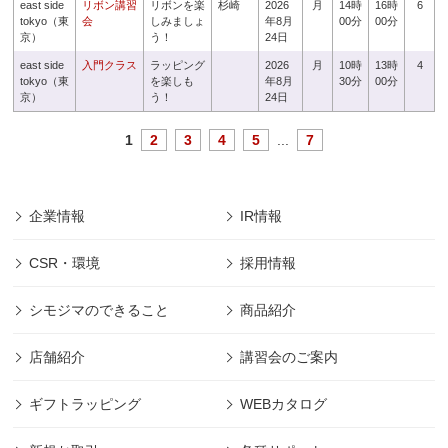
east side
リボン講習
リボンを楽
杉崎
2026
月
14時
16時
6
tokyo（東
会
しみましょ
年8月
00分
00分
京）
う！
24日
east side
入門クラス
ラッピング
2026
月
10時
13時
4
tokyo（東
を楽しも
年8月
30分
00分
京）
う！
24日
1
2
3
4
5
...
7
企業情報
IR情報
CSR・環境
採用情報
シモジマのできること
商品紹介
店舗紹介
講習会のご案内
ギフトラッピング
WEBカタログ