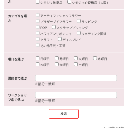
ぶ
シモジマ岐阜店
シモジマ心斎橋店（大阪）
アーティフィシャルフラワー
カテゴリを選
ぶ
プリザーブドフラワー
ラッピング
POP
スクラップブッキング
ハワイアンリボンレイ
ウェディング関連
クラフト
ディスプレイ
その他手芸・工芸
日曜日
月曜日
火曜日
水曜日
曜日を選ぶ
木曜日
金曜日
土曜日
講師名で選ぶ
※部分一致可
ワークショッ
プ名で選ぶ
※部分一致可