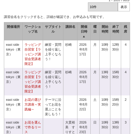
1
-
10
件 /
66
件
講習会名をクリックすると、詳細が確認でき、お申込みも可能です。
開催場所
ワークショ
サブタイト
講師名
開催
曜
開始
終了
残
ップ名
ル
日時
日
時間
時間
席
▲
east side
ラッピング
練習・質問
杉崎
2026
月
10時
12時
4
tokyo（東
自習室【ラ
を繰り返し
年8月
30分
30分
京）
ッピング講
上手くなろ
17日
習会受講者
う！
限定】
east side
ラッピング
練習・質問
杉崎
2026
月
13時
15時
4
tokyo（東
自習室【ラ
を繰り返し
年8月
30分
30分
京）
ッピング講
上手くなろ
17日
習会受講者
う！
限定】
east side
お花の選び
テーマに沿
2026
土
10時
15時
2
tokyo（東
方講座～実
ってお花を
年8月
30分
20分
京）
践編～
選ぶことを
22日
楽しもう！
east side
お花を選ん
大貫裕
2026
日
10時
13時
3
tokyo（東
で作るリー
美 す
年8月
30分
30分
京）
ス
りすと
23日