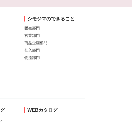
シモジマのできること
販売部門
営業部門
商品企画部門
仕入部門
物流部門
ング
WEBカタログ
し