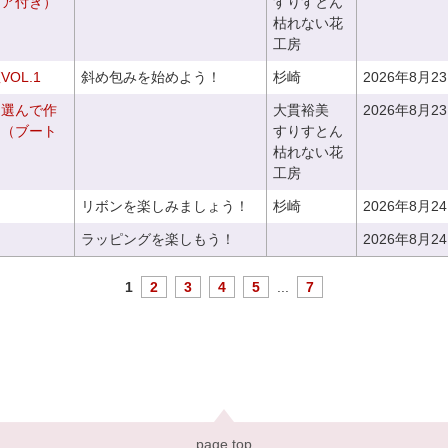
ニア付き）
すりすとん
枯れない花
工房
OL.1
斜め包みを始めよう！
杉崎
2026年8月2
を選んで作
大貫裕美
2026年8月2
ケ（ブート
すりすとん
枯れない花
工房
リボンを楽しみましょう！
杉崎
2026年8月2
ラッピングを楽しもう！
2026年8月2
1
2
3
4
5
...
7
page top