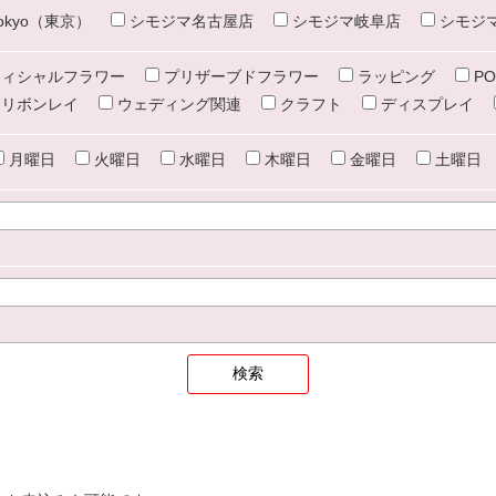
e tokyo（東京）
シモジマ名古屋店
シモジマ岐阜店
シモジ
ィシャルフラワー
プリザーブドフラワー
ラッピング
PO
リボンレイ
ウェディング関連
クラフト
ディスプレイ
月曜日
火曜日
水曜日
木曜日
金曜日
土曜日