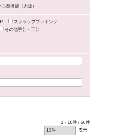
マ心斎橋店（大阪）
P
スクラップブッキング
その他手芸・工芸
1
-
10
件 /
66
件