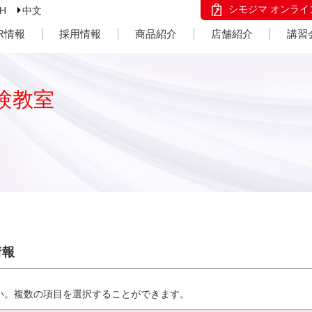
シモジマ オンライ
SH
中文
IR情報
採用情報
商品紹介
店舗紹介
講習
験教室
情報
い。複数の項目を選択することができます。