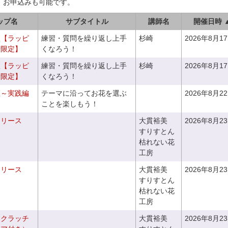
、お申込みも可能です。
ップ名
サブタイトル
講師名
開催日時 
室【ラッピ
練習・質問を繰り返し上手
杉崎
2026年8月1
者限定】
くなろう！
室【ラッピ
練習・質問を繰り返し上手
杉崎
2026年8月1
者限定】
くなろう！
座～実践編
テーマに沿ってお花を選ぶ
2026年8月2
ことを楽しもう！
るリース
大貫裕美
2026年8月2
すりすとん
枯れない花
工房
るリース
大貫裕美
2026年8月2
すりすとん
枯れない花
工房
るクラッチ
大貫裕美
2026年8月2