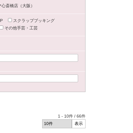
マ心斎橋店（大阪）
P
スクラップブッキング
その他手芸・工芸
1
-
10
件 /
66
件