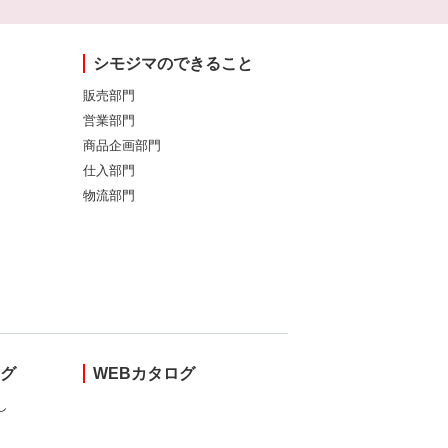
シモジマのできること
販売部門
営業部門
商品企画部門
仕入部門
物流部門
ング
WEBカタログ
し