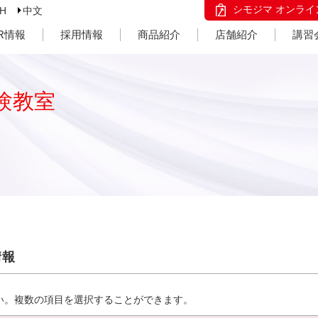
シモジマ オンライ
SH
中文
IR情報
採用情報
商品紹介
店舗紹介
講習
験教室
情報
い。複数の項目を選択することができます。