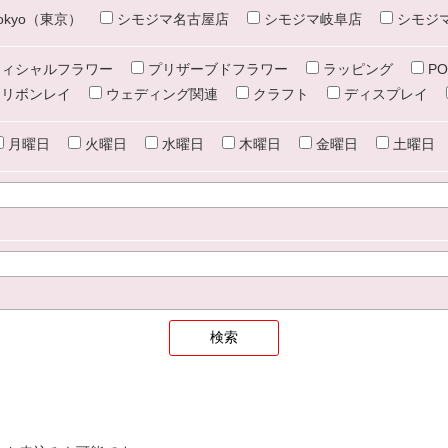
e tokyo（東京）
シモジマ名古屋店
シモジマ岐阜店
シモジ
ィシャルフラワー
プリザーブドフラワー
ラッピング
PO
リボンレイ
ウェディング関連
クラフト
ディスプレイ
月曜日
火曜日
水曜日
木曜日
金曜日
土曜日