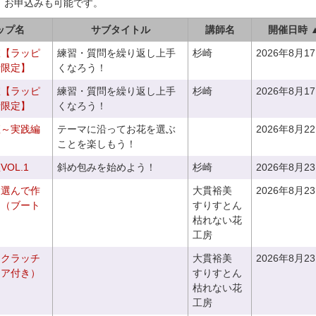
、お申込みも可能です。
ップ名
サブタイトル
講師名
開催日時 
室【ラッピ
練習・質問を繰り返し上手
杉崎
2026年8月1
者限定】
くなろう！
室【ラッピ
練習・質問を繰り返し上手
杉崎
2026年8月1
者限定】
くなろう！
座～実践編
テーマに沿ってお花を選ぶ
2026年8月2
ことを楽しもう！
OL.1
斜め包みを始めよう！
杉崎
2026年8月2
を選んで作
大貫裕美
2026年8月2
ケ（ブート
すりすとん
枯れない花
工房
るクラッチ
大貫裕美
2026年8月2
ニア付き）
すりすとん
枯れない花
工房