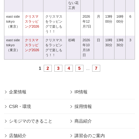
ない花
工房
east side
クリスマ
クリスマス
2026
月
13時
16時
6
tokyo
スラッピ
をラッピン
年12
00分
00分
（東京）
ング2026
グで楽しも
月7日
う！！
east side
クリスマ
クリスマス
杉崎
2026
日
10時
13時
3
tokyo
スラッピ
をラッピン
年10
30分
30分
（東京）
ング2026
グで楽しも
月18
う！！
日
1
2
3
4
5
...
7
企業情報
IR情報
CSR・環境
採用情報
シモジマのできること
商品紹介
店舗紹介
講習会のご案内