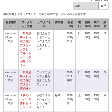
1
-
10
件 /
66
件
講習会名をクリックすると、詳細が確認でき、お申込みも可能です。
開催場所
ワークシ
サブタイト
講師名
開催
曜
開始
終了
残
▲
ョップ名
ル
日時
日
時間
時間
席
east side
【年内最
お花えらび
2026
日
10時
15時
3
tokyo
終回】お
からラッピ
年9月
30分
20分
（東京）
花の選び
ングまで楽
13日
方講座～
しみましょ
おひとり
う！
で選べる
ノウハウ
が身につ
く～
east side
【年内最
テーマに沿
2026
日
10時
15時
5
tokyo
終回】お
ってお花を
年11
30分
20分
（東京）
花の選び
選ぶことを
月8日
方講座～
楽しもう！
実践編～
east side
１枚のペ
手軽でオシ
杉崎
2026
土
10時
13時
4
tokyo
ーパーで
ャレなパッ
年9月
30分
30分
（東京）
作れるパ
ケージを作
5日
ッケージ
ろう！