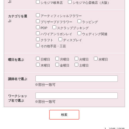
ぶ
シモジマ岐阜店
シモジマ心斎橋店（大阪）
アーティフィシャルフラワー
カテゴリを選
ぶ
プリザーブドフラワー
ラッピング
POP
スクラップブッキング
ハワイアンリボンレイ
ウェディング関連
クラフト
ディスプレイ
その他手芸・工芸
日曜日
月曜日
火曜日
水曜日
曜日を選ぶ
木曜日
金曜日
土曜日
講師名で選ぶ
※部分一致可
ワークショッ
プ名で選ぶ
※部分一致可