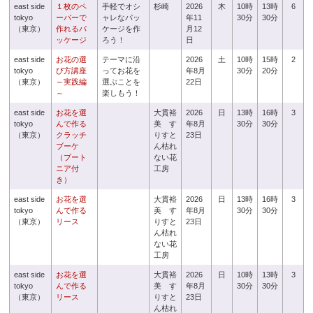
east side
１枚のペ
手軽でオシ
杉崎
2026
木
10時
13時
6
tokyo
ーパーで
ャレなパッ
年11
30分
30分
（東京）
作れるパ
ケージを作
月12
ッケージ
ろう！
日
east side
お花の選
テーマに沿
2026
土
10時
15時
2
tokyo
び方講座
ってお花を
年8月
30分
20分
（東京）
～実践編
選ぶことを
22日
～
楽しもう！
east side
お花を選
大貫裕
2026
日
13時
16時
3
tokyo
んで作る
美 す
年8月
30分
30分
（東京）
クラッチ
りすと
23日
ブーケ
ん枯れ
（ブート
ない花
ニア付
工房
き）
east side
お花を選
大貫裕
2026
日
13時
16時
3
tokyo
んで作る
美 す
年8月
30分
30分
（東京）
リース
りすと
23日
ん枯れ
ない花
工房
east side
お花を選
大貫裕
2026
日
10時
13時
3
tokyo
んで作る
美 す
年8月
30分
30分
（東京）
リース
りすと
23日
ん枯れ