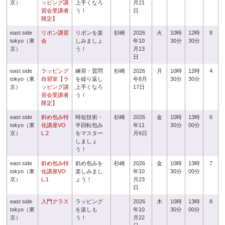
京）
ッピング講
上手くなろ
月21
習会受講者
う！
日
限定】
east side
リボン講習
リボンを楽
杉崎
2026
火
10時
12時
8
tokyo（東
会
しみましょ
年10
30分
30分
京）
う！
月13
日
east side
ラッピング
練習・質問
杉崎
2026
月
10時
12時
4
tokyo（東
自習室【ラ
を繰り返し
年8月
30分
30分
京）
ッピング講
上手くなろ
17日
習会受講者
う！
限定】
east side
斜め包み特
時短技術・
杉崎
2026
金
10時
13時
6
tokyo（東
化講座VO
半回転包み
年11
30分
00分
京）
L.2
をマスター
月6日
しましょ
う！
east side
斜め包み特
斜め包みを
杉崎
2026
金
10時
13時
7
tokyo（東
化講座VO
楽しみまし
年10
30分
00分
京）
L.1
ょう！
月23
日
east side
入門クラス
ラッピング
2026
木
10時
13時
8
tokyo（東
を楽しも
年10
30分
00分
京）
う！
月22