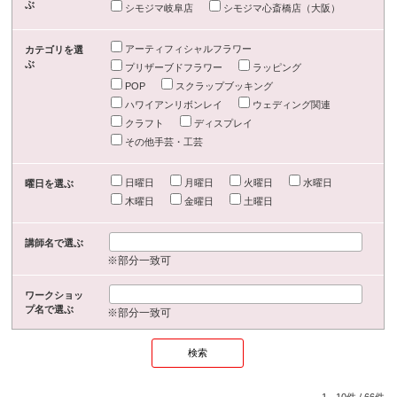
ぶ
シモジマ岐阜店
シモジマ心斎橋店（大阪）
アーティフィシャルフラワー
カテゴリを選
ぶ
プリザーブドフラワー
ラッピング
POP
スクラップブッキング
ハワイアンリボンレイ
ウェディング関連
クラフト
ディスプレイ
その他手芸・工芸
日曜日
月曜日
火曜日
水曜日
曜日を選ぶ
木曜日
金曜日
土曜日
講師名で選ぶ
※部分一致可
ワークショッ
プ名で選ぶ
※部分一致可