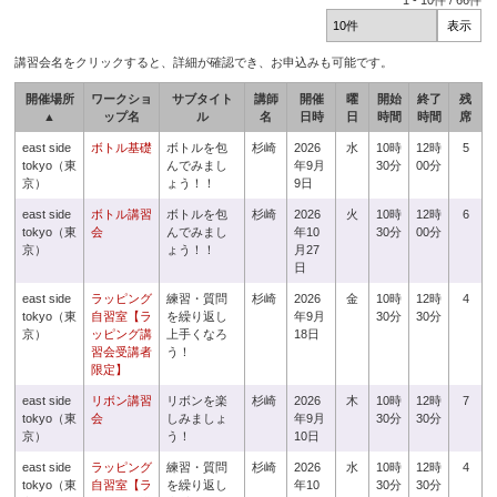
1
-
10
件 /
66
件
講習会名をクリックすると、詳細が確認でき、お申込みも可能です。
開催場所
ワークショ
サブタイト
講師
開催
曜
開始
終了
残
▲
ップ名
ル
名
日時
日
時間
時間
席
east side
ボトル基礎
ボトルを包
杉崎
2026
水
10時
12時
5
tokyo（東
んでみまし
年9月
30分
00分
京）
ょう！！
9日
east side
ボトル講習
ボトルを包
杉崎
2026
火
10時
12時
6
tokyo（東
会
んでみまし
年10
30分
00分
京）
ょう！！
月27
日
east side
ラッピング
練習・質問
杉崎
2026
金
10時
12時
4
tokyo（東
自習室【ラ
を繰り返し
年9月
30分
30分
京）
ッピング講
上手くなろ
18日
習会受講者
う！
限定】
east side
リボン講習
リボンを楽
杉崎
2026
木
10時
12時
7
tokyo（東
会
しみましょ
年9月
30分
30分
京）
う！
10日
east side
ラッピング
練習・質問
杉崎
2026
水
10時
12時
4
tokyo（東
自習室【ラ
を繰り返し
年10
30分
30分