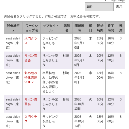
1
-
10
件 /
66
件
講習会名をクリックすると、詳細が確認でき、お申込みも可能です。
開催場所
ワークシ
サブタイト
講師
開催日
曜
開始
終了
残
▲
ョップ名
ル
名
時
日
時間
時間
席
east side t
入門クラ
ラッピング
2026
木
13時
16時
8
okyo（東
ス
を楽しも
年9月1
30分
00分
京）
う！
0日
east side t
リボン講
リボンを楽
杉崎
2026
木
10時
12時
8
okyo（東
習会
しみましょ
年9月1
30分
30分
京）
う！
0日
east side t
斜め包み
半回転包
杉崎
2026
水
13時
15時
8
okyo（東
特化講座
み、効率の
年9月3
00分
30分
京）
VOL.2
良い斜め包
0日
みを習得し
ましょう
east side t
リボン講
リボンを楽
杉崎
2026
火
10時
12時
8
okyo（東
習会
しみましょ
年10月
30分
30分
京）
う！
13日
east side t
入門クラ
ラッピング
2026
火
13時
16時
8
okyo（東
ス
を楽しも
年10月
30分
00分
京）
う！
13日