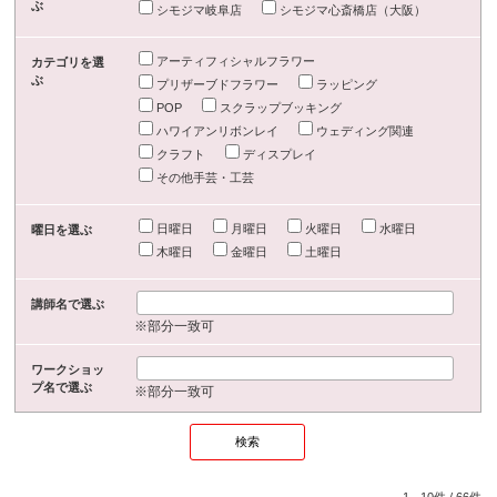
ぶ
シモジマ岐阜店
シモジマ心斎橋店（大阪）
アーティフィシャルフラワー
カテゴリを選
ぶ
プリザーブドフラワー
ラッピング
POP
スクラップブッキング
ハワイアンリボンレイ
ウェディング関連
クラフト
ディスプレイ
その他手芸・工芸
日曜日
月曜日
火曜日
水曜日
曜日を選ぶ
木曜日
金曜日
土曜日
講師名で選ぶ
※部分一致可
ワークショッ
プ名で選ぶ
※部分一致可