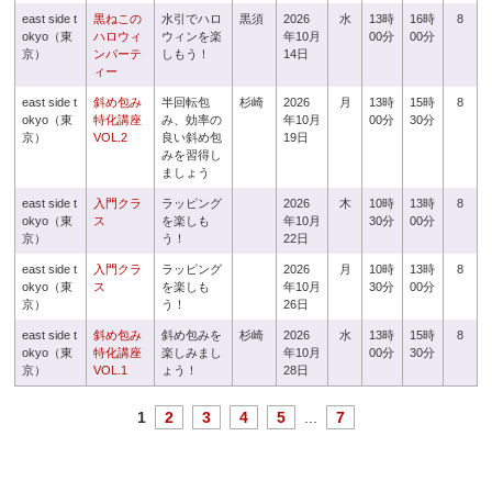
east side t
黒ねこの
水引でハロ
黒須
2026
水
13時
16時
8
okyo（東
ハロウィ
ウィンを楽
年10月
00分
00分
京）
ンパーテ
しもう！
14日
ィー
east side t
斜め包み
半回転包
杉崎
2026
月
13時
15時
8
okyo（東
特化講座
み、効率の
年10月
00分
30分
京）
VOL.2
良い斜め包
19日
みを習得し
ましょう
east side t
入門クラ
ラッピング
2026
木
10時
13時
8
okyo（東
ス
を楽しも
年10月
30分
00分
京）
う！
22日
east side t
入門クラ
ラッピング
2026
月
10時
13時
8
okyo（東
ス
を楽しも
年10月
30分
00分
京）
う！
26日
east side t
斜め包み
斜め包みを
杉崎
2026
水
13時
15時
8
okyo（東
特化講座
楽しみまし
年10月
00分
30分
京）
VOL.1
ょう！
28日
1
2
3
4
5
...
7