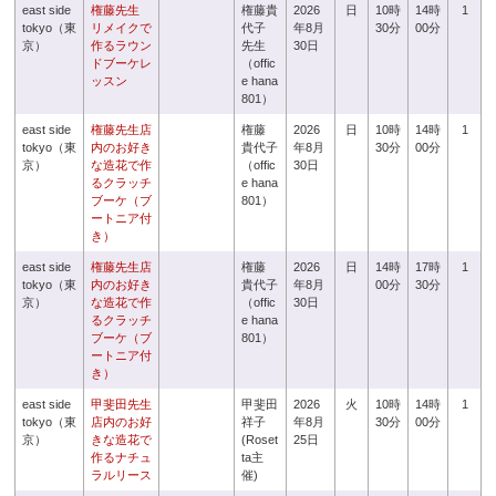
east side
権藤先生
権藤貴
2026
日
10時
14時
1
tokyo（東
リメイクで
代子
年8月
30分
00分
京）
作るラウン
先生
30日
ドブーケレ
（offic
ッスン
e hana
801）
east side
権藤先生店
権藤
2026
日
10時
14時
1
tokyo（東
内のお好き
貴代子
年8月
30分
00分
京）
な造花で作
（offic
30日
るクラッチ
e hana
ブーケ（ブ
801）
ートニア付
き）
east side
権藤先生店
権藤
2026
日
14時
17時
1
tokyo（東
内のお好き
貴代子
年8月
00分
30分
京）
な造花で作
（offic
30日
るクラッチ
e hana
ブーケ（ブ
801）
ートニア付
き）
east side
甲斐田先生
甲斐田
2026
火
10時
14時
1
tokyo（東
店内のお好
祥子
年8月
30分
00分
京）
きな造花で
(Roset
25日
作るナチュ
ta主
ラルリース
催)