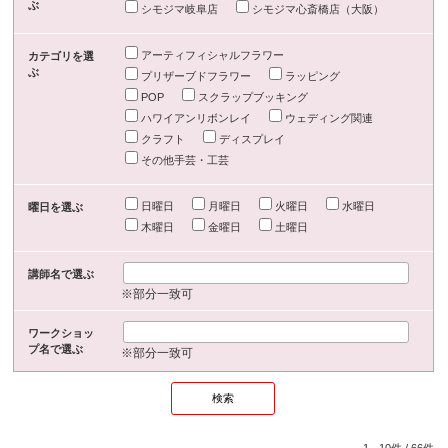
ぶ
シモジマ岐阜店
シモジマ心斎橋店（大阪）
アーティフィシャルフラワー
カテゴリを選
ぶ
プリザーブドフラワー
ラッピング
POP
スクラップブッキング
ハワイアンリボンレイ
ウェディング関連
クラフト
ディスプレイ
その他手芸・工芸
日曜日
月曜日
火曜日
水曜日
曜日を選ぶ
木曜日
金曜日
土曜日
講師名で選ぶ
※部分一致可
ワークショッ
プ名で選ぶ
※部分一致可