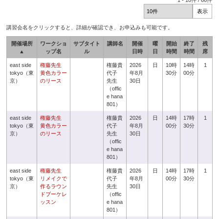
1
-
10
件 /
66
件
講習会名をクリックすると、詳細が確認でき、お申込みも可能です。
開催場所
ワークショ
サブタイト
講師名
開催
曜
開始
終了
残
▲
ップ名
ル
日時
日
時間
時間
席
east side
権藤先生
権藤貴
2026
日
10時
14時
1
tokyo（東
黄色カラー
代子
年8月
30分
00分
京）
のリース
先生
30日
（offic
e hana
801）
east side
権藤先生
権藤貴
2026
日
14時
17時
1
tokyo（東
黄色カラー
代子
年8月
00分
30分
京）
のリース
先生
30日
（offic
e hana
801）
east side
権藤先生
権藤貴
2026
日
14時
17時
1
tokyo（東
リメイクで
代子
年8月
00分
30分
京）
作るラウン
先生
30日
ドブーケレ
（offic
ッスン
e hana
801）