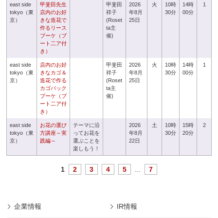
east side
甲斐田先生
甲斐田
2026
火
10時
14時
1
tokyo（東
店内のお好
祥子
年8月
30分
00分
京）
きな造花で
(Roset
25日
作るリース
ta主
ブーケ（ブ
催)
ート二ア付
き）
east side
店内のお好
甲斐田
2026
火
10時
14時
1
tokyo（東
きなカゴ＆
祥子
年8月
30分
00分
京）
造花で作る
(Roset
25日
カゴバック
ta主
ブーケ（ブ
催)
ート二ア付
き）
east side
お花の選び
テーマに沿
2026
土
10時
15時
2
tokyo（東
方講座～実
ってお花を
年8月
30分
20分
京）
践編～
選ぶことを
22日
楽しもう！
1
2
3
4
5
...
7
企業情報
IR情報