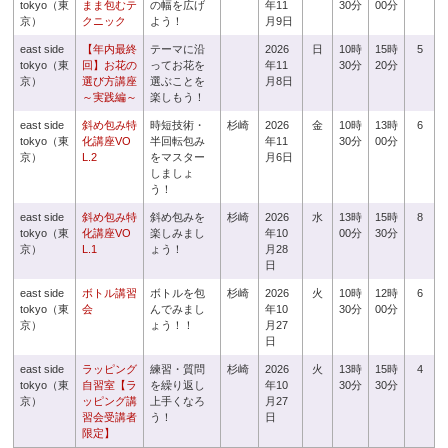
tokyo（東
まま包むテ
の幅を広げ
年11
30分
00分
京）
クニック
よう！
月9日
east side
【年内最終
テーマに沿
2026
日
10時
15時
5
tokyo（東
回】お花の
ってお花を
年11
30分
20分
京）
選び方講座
選ぶことを
月8日
～実践編～
楽しもう！
east side
斜め包み特
時短技術・
杉崎
2026
金
10時
13時
6
tokyo（東
化講座VO
半回転包み
年11
30分
00分
京）
L.2
をマスター
月6日
しましょ
う！
east side
斜め包み特
斜め包みを
杉崎
2026
水
13時
15時
8
tokyo（東
化講座VO
楽しみまし
年10
00分
30分
京）
L.1
ょう！
月28
日
east side
ボトル講習
ボトルを包
杉崎
2026
火
10時
12時
6
tokyo（東
会
んでみまし
年10
30分
00分
京）
ょう！！
月27
日
east side
ラッピング
練習・質問
杉崎
2026
火
13時
15時
4
tokyo（東
自習室【ラ
を繰り返し
年10
30分
30分
京）
ッピング講
上手くなろ
月27
習会受講者
う！
日
限定】