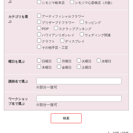
ぶ
シモジマ岐阜店
シモジマ心斎橋店（大阪）
アーティフィシャルフラワー
カテゴリを選
ぶ
プリザーブドフラワー
ラッピング
POP
スクラップブッキング
ハワイアンリボンレイ
ウェディング関連
クラフト
ディスプレイ
その他手芸・工芸
日曜日
月曜日
火曜日
水曜日
曜日を選ぶ
木曜日
金曜日
土曜日
講師名で選ぶ
※部分一致可
ワークショッ
プ名で選ぶ
※部分一致可