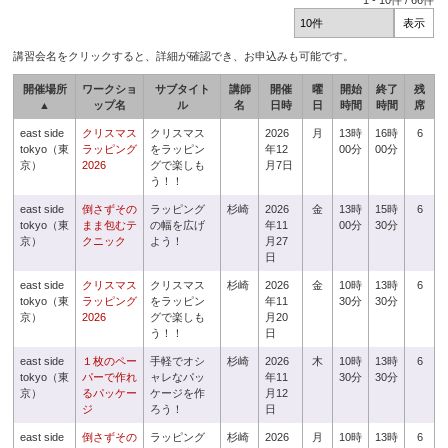
1
-
10
件 /
66
件
講習会名をクリックすると、詳細が確認でき、お申込みも可能です。
開催場所
ワークショ
サブタイト
講師
開催
曜
開始
終了
残
▲
ップ名
ル
名
日時
日
時間
時間
席
east side
クリスマス
クリスマス
2026
月
13時
16時
6
tokyo（東
ラッピング
をラッピン
年12
00分
00分
京）
2026
グで楽しも
月7日
う！！
east side
倒さずその
ラッピング
杉崎
2026
金
13時
15時
6
tokyo（東
まま包むテ
の幅を広げ
年11
00分
30分
京）
クニック
よう！
月27
日
east side
クリスマス
クリスマス
杉崎
2026
金
10時
13時
6
tokyo（東
ラッピング
をラッピン
年11
30分
30分
京）
2026
グで楽しも
月20
う！！
日
east side
１枚のペー
手軽でオシ
杉崎
2026
木
10時
13時
6
tokyo（東
パーで作れ
ャレなパッ
年11
30分
30分
京）
るパッケー
ケージを作
月12
ジ
ろう！
日
east side
倒さずその
ラッピング
杉崎
2026
月
10時
13時
6