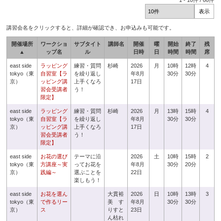
1
-
10
件 /
66
件
講習会名をクリックすると、詳細が確認でき、お申込みも可能です。
開催場所
ワークショ
サブタイト
講師名
開催
曜
開始
終了
残
▲
ップ名
ル
日時
日
時間
時間
席
east side
ラッピング
練習・質問
杉崎
2026
月
10時
12時
4
tokyo（東
自習室【ラ
を繰り返し
年8月
30分
30分
京）
ッピング講
上手くなろ
17日
習会受講者
う！
限定】
east side
ラッピング
練習・質問
杉崎
2026
月
13時
15時
4
tokyo（東
自習室【ラ
を繰り返し
年8月
30分
30分
京）
ッピング講
上手くなろ
17日
習会受講者
う！
限定】
east side
お花の選び
テーマに沿
2026
土
10時
15時
2
tokyo（東
方講座～実
ってお花を
年8月
30分
20分
京）
践編～
選ぶことを
22日
楽しもう！
east side
お花を選ん
大貫裕
2026
日
10時
13時
3
tokyo（東
で作るリー
美 す
年8月
30分
30分
京）
ス
りすと
23日
ん枯れ