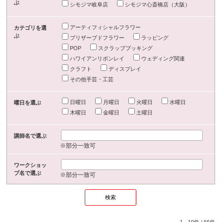
ぶ
シモジマ岐阜店
シモジマ心斎橋店（大阪）
アーティフィシャルフラワー
カテゴリを選
ぶ
プリザーブドフラワー
ラッピング
POP
スクラップブッキング
ハワイアンリボンレイ
ウェディング関連
クラフト
ディスプレイ
その他手芸・工芸
日曜日
月曜日
火曜日
水曜日
曜日を選ぶ
木曜日
金曜日
土曜日
講師名で選ぶ
※部分一致可
ワークショッ
プ名で選ぶ
※部分一致可