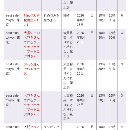
ない花
工房
east side
斜め包み特
斜め包みを
杉崎
2026
日
10時
13時
6
tokyo（東
化講座VO
始めよう！
年8月
30分
00分
京）
L.1
23日
east side
大貫先生の
大貫裕
2026
日
10時
13時
3
tokyo（東
お花を選ん
美 す
年8月
30分
30分
京）
で作るクラ
りすと
23日
ッチブーケ
ん枯れ
（ブートニ
ない花
ア付き）
工房
east side
お花を選ん
大貫裕
2026
日
13時
16時
3
tokyo（東
で作るリー
美 す
年8月
30分
30分
京）
ス
りすと
23日
ん枯れ
ない花
工房
east side
お花を選ん
大貫裕
2026
日
13時
16時
3
tokyo（東
で作るクラ
美 す
年8月
30分
30分
京）
ッチブーケ
りすと
23日
（ブートニ
ん枯れ
ア付き）
ない花
工房
east side
入門クラス
ラッピング
2026
月
10時
13時
4