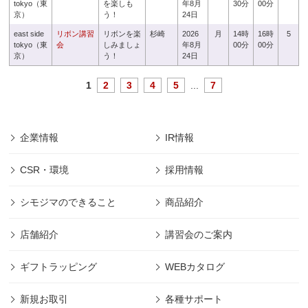
tokyo（東
を楽しも
年8月
30分
00分
京）
う！
24日
east side
リボン講習
リボンを楽
杉崎
2026
月
14時
16時
5
tokyo（東
会
しみましょ
年8月
00分
00分
京）
う！
24日
1
2
3
4
5
...
7
企業情報
IR情報
CSR・環境
採用情報
シモジマのできること
商品紹介
店舗紹介
講習会のご案内
ギフトラッピング
WEBカタログ
新規お取引
各種サポート