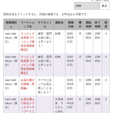
1
-
10
件 /
66
件
講習会名をクリックすると、詳細が確認でき、お申込みも可能です。
開催場所
ワークショ
サブタイト
講師名
開催
曜
開始
終了
残
▲
ップ名
ル
日時
日
時間
時間
席
east side
ラッピング
練習・質問
杉崎
2026
月
13時
15時
4
tokyo（東
自習室【ラ
を繰り返し
年8月
30分
30分
京）
ッピング講
上手くなろ
17日
習会受講者
う！
限定】
east side
ラッピング
練習・質問
杉崎
2026
月
10時
12時
4
tokyo（東
自習室【ラ
を繰り返し
年8月
30分
30分
京）
ッピング講
上手くなろ
17日
習会受講者
う！
限定】
east side
お花の選び
テーマに沿
2026
土
10時
15時
2
tokyo（東
方講座～実
ってお花を
年8月
30分
20分
京）
践編～
選ぶことを
22日
楽しもう！
east side
お花を選ん
大貫裕
2026
日
13時
16時
3
tokyo（東
で作るクラ
美 す
年8月
30分
30分
京）
ッチブーケ
りすと
23日
（ブートニ
ん枯れ