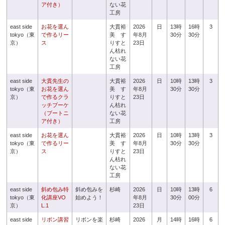
ア付き）
ない花
工房
east side
お花を選ん
大貫裕
2026
日
13時
16時
3
tokyo（東
で作るリー
美 す
年8月
30分
30分
京）
ス
りすと
23日
ん枯れ
ない花
工房
east side
大貫先生の
大貫裕
2026
日
10時
13時
3
tokyo（東
お花を選ん
美 す
年8月
30分
30分
京）
で作るクラ
りすと
23日
ッチブーケ
ん枯れ
（ブートニ
ない花
ア付き）
工房
east side
お花を選ん
大貫裕
2026
日
10時
13時
3
tokyo（東
で作るリー
美 す
年8月
30分
30分
京）
ス
りすと
23日
ん枯れ
ない花
工房
east side
斜め包み特
斜め包みを
杉崎
2026
日
10時
13時
6
tokyo（東
化講座VO
始めよう！
年8月
30分
00分
京）
L.1
23日
east side
リボン講習
リボンを楽
杉崎
2026
月
14時
16時
6