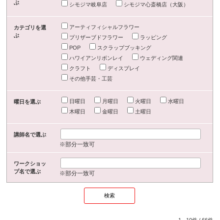
ぶ
シモジマ岐阜店
シモジマ心斎橋店（大阪）
アーティフィシャルフラワー
カテゴリを選
ぶ
プリザーブドフラワー
ラッピング
POP
スクラップブッキング
ハワイアンリボンレイ
ウェディング関連
クラフト
ディスプレイ
その他手芸・工芸
日曜日
月曜日
火曜日
水曜日
曜日を選ぶ
木曜日
金曜日
土曜日
講師名で選ぶ
※部分一致可
ワークショッ
プ名で選ぶ
※部分一致可