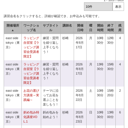
1
-
10
件 /
66
件
講習会名をクリックすると、詳細が確認でき、お申込みも可能です。
開催場所
ワークショ
サブタイト
講師名
開催
曜
開始
終了
残
▲
ップ名
ル
日時
日
時間
時間
席
east side
ラッピング
練習・質問
杉崎
2026
月
10時
12時
4
tokyo（東
自習室【ラ
を繰り返し
年8月
30分
30分
京）
ッピング講
上手くなろ
17日
習会受講者
う！
限定】
east side
ラッピング
練習・質問
杉崎
2026
月
13時
15時
4
tokyo（東
自習室【ラ
を繰り返し
年8月
30分
30分
京）
ッピング講
上手くなろ
17日
習会受講者
う！
限定】
east side
お花の選び
テーマに沿
2026
土
10時
15時
2
tokyo（東
方講座～実
ってお花を
年8月
30分
20分
京）
践編～
選ぶことを
22日
楽しもう！
east side
斜め包み特
斜め包みを
杉崎
2026
日
10時
13時
6
tokyo（東
化講座VO
始めよう！
年8月
30分
00分
京）
L.1
23日