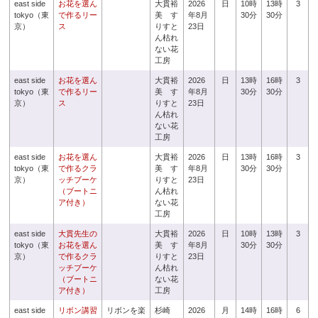
east side
お花を選ん
大貫裕
2026
日
10時
13時
3
tokyo（東
で作るリー
美 す
年8月
30分
30分
京）
ス
りすと
23日
ん枯れ
ない花
工房
east side
お花を選ん
大貫裕
2026
日
13時
16時
3
tokyo（東
で作るリー
美 す
年8月
30分
30分
京）
ス
りすと
23日
ん枯れ
ない花
工房
east side
お花を選ん
大貫裕
2026
日
13時
16時
3
tokyo（東
で作るクラ
美 す
年8月
30分
30分
京）
ッチブーケ
りすと
23日
（ブートニ
ん枯れ
ア付き）
ない花
工房
east side
大貫先生の
大貫裕
2026
日
10時
13時
3
tokyo（東
お花を選ん
美 す
年8月
30分
30分
京）
で作るクラ
りすと
23日
ッチブーケ
ん枯れ
（ブートニ
ない花
ア付き）
工房
east side
リボン講習
リボンを楽
杉崎
2026
月
14時
16時
6