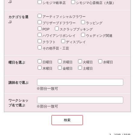
ぶ
シモジマ岐阜店
シモジマ心斎橋店（大阪）
アーティフィシャルフラワー
カテゴリを選
ぶ
プリザーブドフラワー
ラッピング
POP
スクラップブッキング
ハワイアンリボンレイ
ウェディング関連
クラフト
ディスプレイ
その他手芸・工芸
日曜日
月曜日
火曜日
水曜日
曜日を選ぶ
木曜日
金曜日
土曜日
講師名で選ぶ
※部分一致可
ワークショッ
プ名で選ぶ
※部分一致可