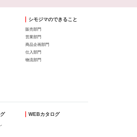
シモジマのできること
販売部門
営業部門
商品企画部門
仕入部門
物流部門
ング
WEBカタログ
し