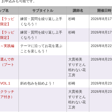
、お申込みも可能です。
ップ名
サブタイトル
講師名
開催日時
室【ラッピ
練習・質問を繰り返し上手
杉崎
2026年8月1
者限定】
くなろう！
室【ラッピ
練習・質問を繰り返し上手
杉崎
2026年8月1
者限定】
くなろう！
座～実践編
テーマに沿ってお花を選ぶ
2026年8月2
ことを楽しもう！
を選んで作
大貫裕美
2026年8月2
ケ（ブート
すりすとん
枯れない花
工房
OL.1
斜め包みを始めよう！
杉崎
2026年8月2
るクラッチ
大貫裕美
2026年8月2
ニア付き）
すりすとん
枯れない花
工房