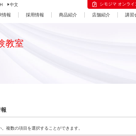
シモジマ オンライ
SH
中文
IR情報
採用情報
商品紹介
店舗紹介
講習
験教室
情報
い。複数の項目を選択することができます。