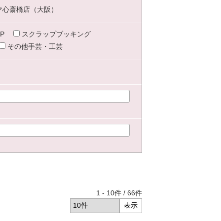
マ心斎橋店（大阪）
P
スクラップブッキング
その他手芸・工芸
1
-
10
件 /
66
件