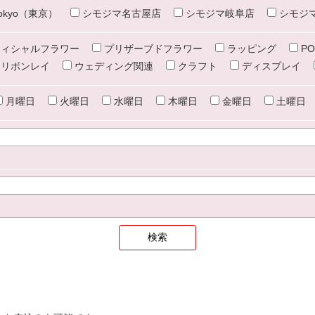
e tokyo（東京）
シモジマ名古屋店
シモジマ岐阜店
シモジ
ィシャルフラワー
プリザーブドフラワー
ラッピング
PO
リボンレイ
ウェディング関連
クラフト
ディスプレイ
月曜日
火曜日
水曜日
木曜日
金曜日
土曜日