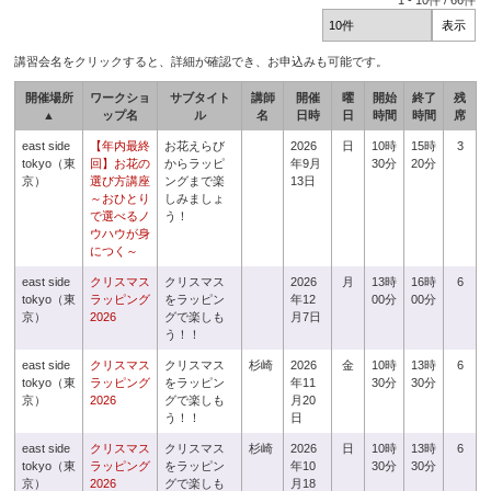
1
-
10
件 /
66
件
講習会名をクリックすると、詳細が確認でき、お申込みも可能です。
開催場所
ワークショ
サブタイト
講師
開催
曜
開始
終了
残
▲
ップ名
ル
名
日時
日
時間
時間
席
east side
【年内最終
お花えらび
2026
日
10時
15時
3
tokyo（東
回】お花の
からラッピ
年9月
30分
20分
京）
選び方講座
ングまで楽
13日
～おひとり
しみましょ
で選べるノ
う！
ウハウが身
につく～
east side
クリスマス
クリスマス
2026
月
13時
16時
6
tokyo（東
ラッピング
をラッピン
年12
00分
00分
京）
2026
グで楽しも
月7日
う！！
east side
クリスマス
クリスマス
杉崎
2026
金
10時
13時
6
tokyo（東
ラッピング
をラッピン
年11
30分
30分
京）
2026
グで楽しも
月20
う！！
日
east side
クリスマス
クリスマス
杉崎
2026
日
10時
13時
6
tokyo（東
ラッピング
をラッピン
年10
30分
30分
京）
2026
グで楽しも
月18