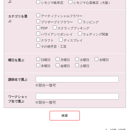
ぶ
シモジマ岐阜店
シモジマ心斎橋店（大阪）
アーティフィシャルフラワー
カテゴリを選
ぶ
プリザーブドフラワー
ラッピング
POP
スクラップブッキング
ハワイアンリボンレイ
ウェディング関連
クラフト
ディスプレイ
その他手芸・工芸
日曜日
月曜日
火曜日
水曜日
曜日を選ぶ
木曜日
金曜日
土曜日
講師名で選ぶ
※部分一致可
ワークショッ
プ名で選ぶ
※部分一致可