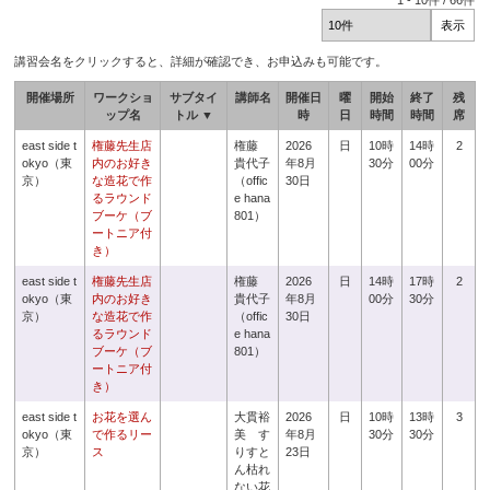
1
-
10
件 /
66
件
講習会名をクリックすると、詳細が確認でき、お申込みも可能です。
開催場所
ワークショ
サブタイ
講師名
開催日
曜
開始
終了
残
ップ名
トル ▼
時
日
時間
時間
席
east side t
権藤先生店
権藤
2026
日
10時
14時
2
okyo（東
内のお好き
貴代子
年8月
30分
00分
京）
な造花で作
（offic
30日
るラウンド
e hana
ブーケ（ブ
801）
ートニア付
き）
east side t
権藤先生店
権藤
2026
日
14時
17時
2
okyo（東
内のお好き
貴代子
年8月
00分
30分
京）
な造花で作
（offic
30日
るラウンド
e hana
ブーケ（ブ
801）
ートニア付
き）
east side t
お花を選ん
大貫裕
2026
日
10時
13時
3
okyo（東
で作るリー
美 す
年8月
30分
30分
京）
ス
りすと
23日
ん枯れ
ない花