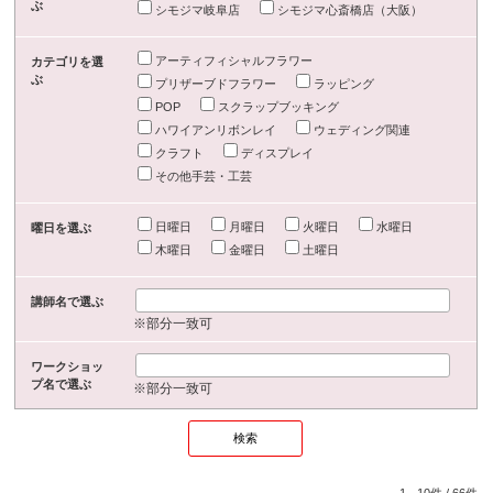
ぶ
シモジマ岐阜店
シモジマ心斎橋店（大阪）
アーティフィシャルフラワー
カテゴリを選
ぶ
プリザーブドフラワー
ラッピング
POP
スクラップブッキング
ハワイアンリボンレイ
ウェディング関連
クラフト
ディスプレイ
その他手芸・工芸
日曜日
月曜日
火曜日
水曜日
曜日を選ぶ
木曜日
金曜日
土曜日
講師名で選ぶ
※部分一致可
ワークショッ
プ名で選ぶ
※部分一致可