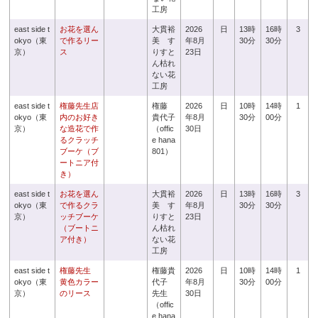
工房
east side t
お花を選ん
大貫裕
2026
日
13時
16時
3
okyo（東
で作るリー
美 す
年8月
30分
30分
京）
ス
りすと
23日
ん枯れ
ない花
工房
east side t
権藤先生店
権藤
2026
日
10時
14時
1
okyo（東
内のお好き
貴代子
年8月
30分
00分
京）
な造花で作
（offic
30日
るクラッチ
e hana
ブーケ（ブ
801）
ートニア付
き）
east side t
お花を選ん
大貫裕
2026
日
13時
16時
3
okyo（東
で作るクラ
美 す
年8月
30分
30分
京）
ッチブーケ
りすと
23日
（ブートニ
ん枯れ
ア付き）
ない花
工房
east side t
権藤先生
権藤貴
2026
日
10時
14時
1
okyo（東
黄色カラー
代子
年8月
30分
00分
京）
のリース
先生
30日
（offic
e hana