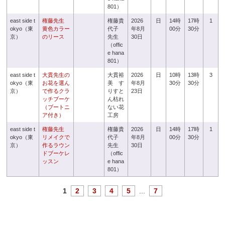
801）
east side t
権藤先生
権藤貴
2026
日
14時
17時
1
okyo（東
黄色カラー
代子
年8月
00分
30分
京）
のリース
先生
30日
（offic
e hana
801）
east side t
大貫先生の
大貫裕
2026
日
10時
13時
3
okyo（東
お花を選ん
美 す
年8月
30分
30分
京）
で作るクラ
りすと
23日
ッチブーケ
ん枯れ
（ブートニ
ない花
ア付き）
工房
east side t
権藤先生
権藤貴
2026
日
14時
17時
1
okyo（東
リメイクで
代子
年8月
00分
30分
京）
作るラウン
先生
30日
ドブーケレ
（offic
ッスン
e hana
801）
1
2
3
4
5
...
7