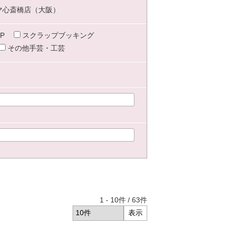
マ心斎橋店（大阪）
P
スクラップブッキング
その他手芸・工芸
1
-
10
件 /
63
件