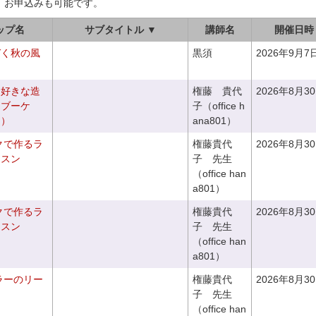
、お申込みも可能です。
ップ名
サブタイトル ▼
講師名
開催日時
づく秋の風
黒須
2026年9月7
お好きな造
権藤 貴代
2026年8月3
チブーケ
子（office h
き）
ana801）
クで作るラ
権藤貴代
2026年8月3
ッスン
子 先生
（office han
a801）
クで作るラ
権藤貴代
2026年8月3
ッスン
子 先生
（office han
a801）
ラーのリー
権藤貴代
2026年8月3
子 先生
（office han