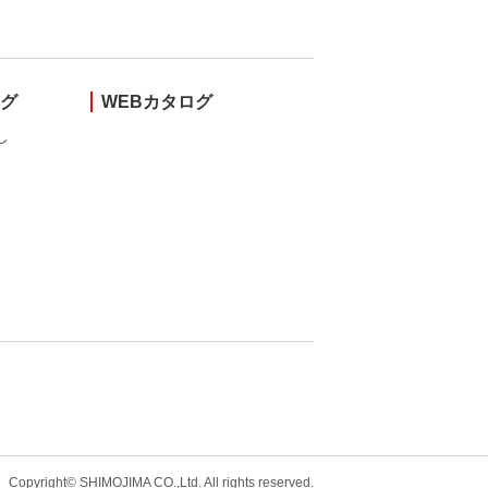
ング
WEBカタログ
し
Copyright© SHIMOJIMA CO.,Ltd. All rights
reserved.