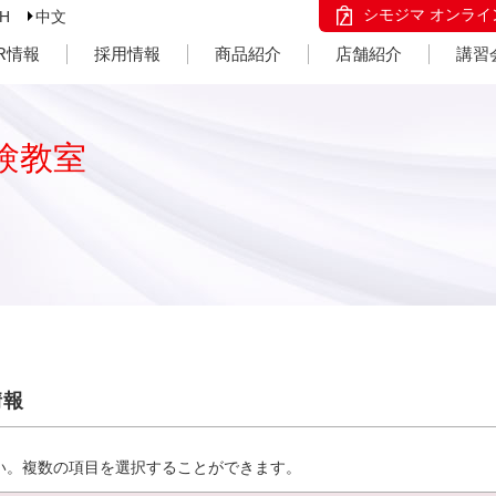
シモジマ オンライ
SH
中文
IR情報
採用情報
商品紹介
店舗紹介
講習
験教室
情報
い。複数の項目を選択することができます。