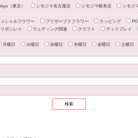
e tokyo（東京）
シモジマ名古屋店
シモジマ岐阜店
シモジ
ィシャルフラワー
プリザーブドフラワー
ラッピング
PO
リボンレイ
ウェディング関連
クラフト
ディスプレイ
月曜日
火曜日
水曜日
木曜日
金曜日
土曜日