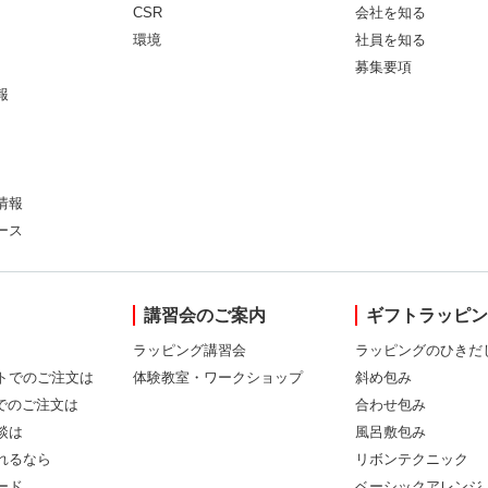
CSR
会社を知る
環境
社員を知る
募集要項
報
情報
ース
講習会のご案内
ギフトラッピ
ラッピング講習会
ラッピングのひきだ
トでのご注文は
体験教室・ワークショップ
斜め包み
Xでのご注文は
合わせ包み
談は
風呂敷包み
れるなら
リボンテクニック
ード
ベーシックアレンジ