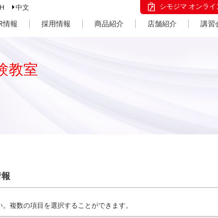
シモジマ オンライ
SH
中文
IR情報
採用情報
商品紹介
店舗紹介
講習
験教室
情報
い。複数の項目を選択することができます。