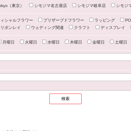
e tokyo（東京）
シモジマ名古屋店
シモジマ岐阜店
シモジ
ィシャルフラワー
プリザーブドフラワー
ラッピング
PO
リボンレイ
ウェディング関連
クラフト
ディスプレイ
月曜日
火曜日
水曜日
木曜日
金曜日
土曜日