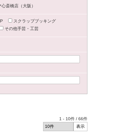
マ心斎橋店（大阪）
P
スクラップブッキング
その他手芸・工芸
1
-
10
件 /
66
件