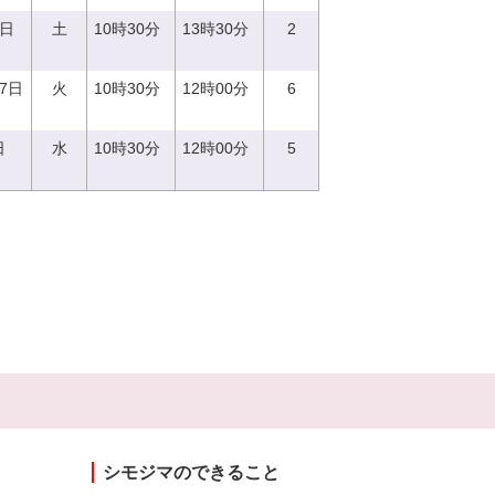
9日
土
10時30分
13時30分
2
27日
火
10時30分
12時00分
6
日
水
10時30分
12時00分
5
シモジマのできること