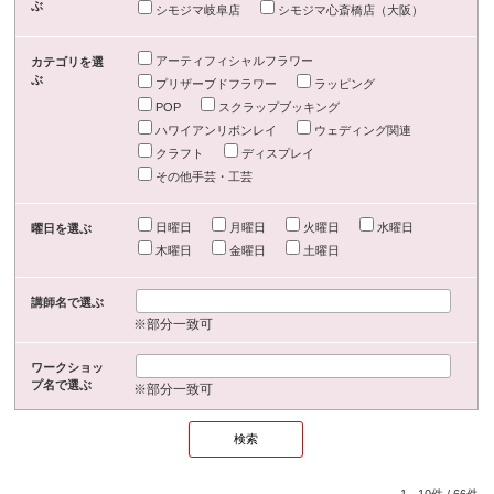
ぶ
シモジマ岐阜店
シモジマ心斎橋店（大阪）
アーティフィシャルフラワー
カテゴリを選
ぶ
プリザーブドフラワー
ラッピング
POP
スクラップブッキング
ハワイアンリボンレイ
ウェディング関連
クラフト
ディスプレイ
その他手芸・工芸
日曜日
月曜日
火曜日
水曜日
曜日を選ぶ
木曜日
金曜日
土曜日
講師名で選ぶ
※部分一致可
ワークショッ
プ名で選ぶ
※部分一致可