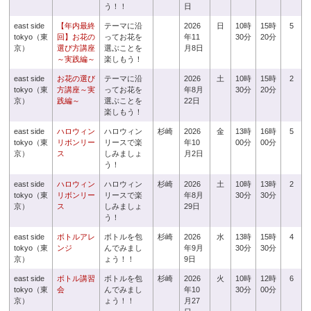
う！！
日
east side
【年内最終
テーマに沿
2026
日
10時
15時
5
tokyo（東
回】お花の
ってお花を
年11
30分
20分
京）
選び方講座
選ぶことを
月8日
～実践編～
楽しもう！
east side
お花の選び
テーマに沿
2026
土
10時
15時
2
tokyo（東
方講座～実
ってお花を
年8月
30分
20分
京）
践編～
選ぶことを
22日
楽しもう！
east side
ハロウィン
ハロウィン
杉崎
2026
金
13時
16時
5
tokyo（東
リボンリー
リースで楽
年10
00分
00分
京）
ス
しみましょ
月2日
う！
east side
ハロウィン
ハロウィン
杉崎
2026
土
10時
13時
2
tokyo（東
リボンリー
リースで楽
年8月
30分
30分
京）
ス
しみましょ
29日
う！
east side
ボトルアレ
ボトルを包
杉崎
2026
水
13時
15時
4
tokyo（東
ンジ
んでみまし
年9月
30分
30分
京）
ょう！！
9日
east side
ボトル講習
ボトルを包
杉崎
2026
火
10時
12時
6
tokyo（東
会
んでみまし
年10
30分
00分
京）
ょう！！
月27