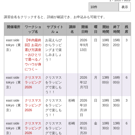
1
-
10
件 /
66
件
講習会名をクリックすると、詳細が確認でき、お申込みも可能です。
開催場所
ワークショ
サブタイト
講師
開催
曜
開始
終了
残
ップ名
ル ▲
名
日時
日
時間
時間
席
east side
【年内最終
お花えらび
2026
日
10時
15時
3
tokyo（東
回】お花の
からラッピ
年9月
30分
20分
京）
選び方講座
ングまで楽
13日
～おひとり
しみましょ
で選べるノ
う！
ウハウが身
につく～
east side
クリスマス
クリスマス
2026
月
13時
16時
6
tokyo（東
ラッピング
をラッピン
年12
00分
00分
京）
2026
グで楽しも
月7日
う！！
east side
クリスマス
クリスマス
杉崎
2026
日
10時
13時
3
tokyo（東
ラッピング
をラッピン
年10
30分
30分
京）
2026
グで楽しも
月18
う！！
日
east side
クリスマス
クリスマス
杉崎
2026
金
10時
13時
6
tokyo（東
ラッピング
をラッピン
年11
30分
30分
京）
2026
グで楽しも
月20