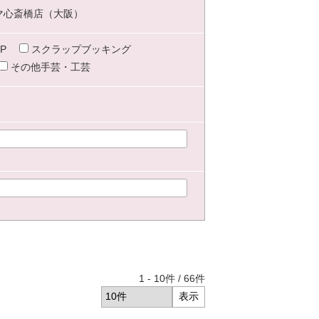
マ心斎橋店（大阪）
P
スクラップブッキング
その他手芸・工芸
1
-
10
件 /
66
件