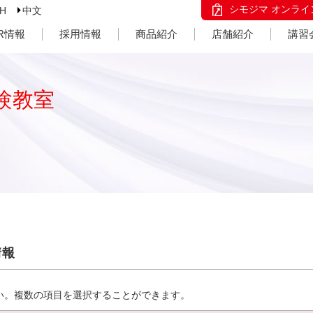
シモジマ オンライ
SH
中文
IR情報
採用情報
商品紹介
店舗紹介
講習
験教室
情報
い。複数の項目を選択することができます。