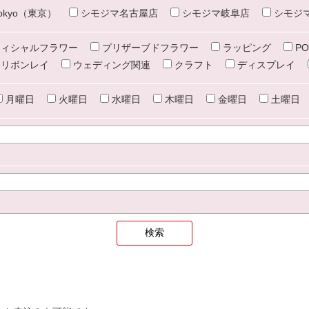
e tokyo（東京）
シモジマ名古屋店
シモジマ岐阜店
シモジ
ィシャルフラワー
プリザーブドフラワー
ラッピング
PO
リボンレイ
ウェディング関連
クラフト
ディスプレイ
月曜日
火曜日
水曜日
木曜日
金曜日
土曜日