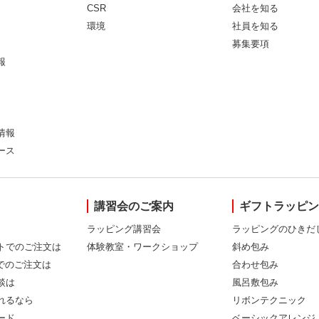
CSR
会社を知る
環境
社員を知る
募集要項
報
情報
ース
講習会のご案内
ギフトラッピ
ラッピング講習会
ラッピングのひきだ
トでのご注文は
体験教室・ワークショップ
斜め包み
Xでのご注文は
合わせ包み
談は
風呂敷包み
れるなら
リボンテクニック
ード
ベーシックアレンジ