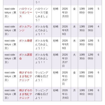
う！
east side
ハロウィン
ハロウィン
杉崎
2026
金
13時
16時
5
tokyo（東
リボンリー
リースで楽
年10
00分
00分
京）
ス
しみましょ
月2日
う！
east side
ボトルアレ
ボトルを包
杉崎
2026
水
13時
15時
4
tokyo（東
ンジ
んでみまし
年9月
30分
30分
京）
ょう！！
9日
east side
ボトル基礎
ボトルを包
杉崎
2026
水
10時
12時
5
tokyo（東
んでみまし
年9月
30分
00分
京）
ょう！！
9日
east side
ボトル講習
ボトルを包
杉崎
2026
火
10時
12時
6
tokyo（東
会
んでみまし
年10
30分
00分
京）
ょう！！
月27
日
east side
倒さずその
ラッピング
杉崎
2026
金
13時
15時
6
tokyo（東
まま包むテ
の幅を広げ
年11
00分
30分
京）
クニック
よう！
月27
日
east side
倒さずその
ラッピング
杉崎
2026
月
10時
13時
6
tokyo（東
まま包むテ
の幅を広げ
年11
30分
00分
京）
クニック
よう！
月9日