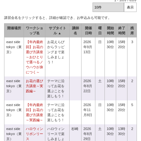
1
-
10
件 /
63
件
講習会名をクリックすると、詳細が確認でき、お申込みも可能です。
開催場所
ワークショ
サブタイト
講師
開催
曜
開始
終了
残
ップ名
ル ▲
名
日時
日
時間
時間
席
east side
【年内最終
お花えらび
2026
日
10時
15時
3
tokyo（東
回】お花の
からラッピ
年9月
30分
20分
京）
選び方講座
ングまで楽
13日
～おひとり
しみましょ
で選べるノ
う！
ウハウが身
につく～
east side
お花の選び
テーマに沿
2026
土
10時
15時
2
tokyo（東
方講座～実
ってお花を
年8月
30分
20分
京）
践編～
選ぶことを
22日
楽しもう！
east side
【年内最終
テーマに沿
2026
日
10時
15時
5
tokyo（東
回】お花の
ってお花を
年11
30分
20分
京）
選び方講座
選ぶことを
月8日
～実践編～
楽しもう！
east side
ハロウィン
ハロウィン
杉崎
2026
土
10時
13時
2
tokyo（東
リボンリー
リースで楽
年8月
30分
30分
京）
ス
しみましょ
29日