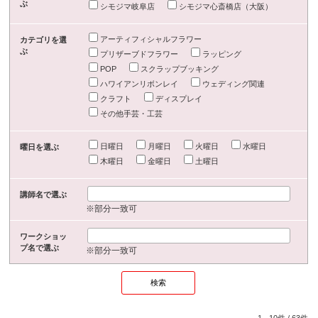
ぶ
シモジマ岐阜店
シモジマ心斎橋店（大阪）
アーティフィシャルフラワー
カテゴリを選
ぶ
プリザーブドフラワー
ラッピング
POP
スクラップブッキング
ハワイアンリボンレイ
ウェディング関連
クラフト
ディスプレイ
その他手芸・工芸
日曜日
月曜日
火曜日
水曜日
曜日を選ぶ
木曜日
金曜日
土曜日
講師名で選ぶ
※部分一致可
ワークショッ
プ名で選ぶ
※部分一致可