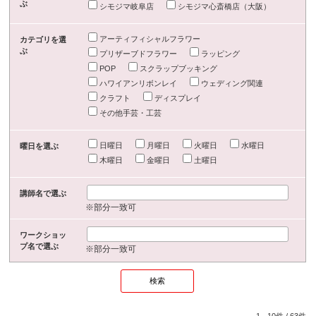
ぶ
シモジマ岐阜店
シモジマ心斎橋店（大阪）
アーティフィシャルフラワー
カテゴリを選
ぶ
プリザーブドフラワー
ラッピング
POP
スクラップブッキング
ハワイアンリボンレイ
ウェディング関連
クラフト
ディスプレイ
その他手芸・工芸
日曜日
月曜日
火曜日
水曜日
曜日を選ぶ
木曜日
金曜日
土曜日
講師名で選ぶ
※部分一致可
ワークショッ
プ名で選ぶ
※部分一致可