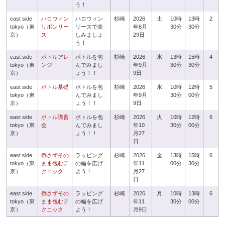
う！
east side
ハロウィン
ハロウィン
杉崎
2026
土
10時
13時
2
tokyo（東
リボンリー
リースで楽
年8月
30分
30分
京）
ス
しみましょ
29日
う！
east side
ボトルアレ
ボトルを包
杉崎
2026
水
13時
15時
4
tokyo（東
ンジ
んでみまし
年9月
30分
30分
京）
ょう！！
9日
east side
ボトル基礎
ボトルを包
杉崎
2026
水
10時
12時
5
tokyo（東
んでみまし
年9月
30分
00分
京）
ょう！！
9日
east side
ボトル講習
ボトルを包
杉崎
2026
火
10時
12時
6
tokyo（東
会
んでみまし
年10
30分
00分
京）
ょう！！
月27
日
east side
倒さずその
ラッピング
杉崎
2026
金
13時
15時
6
tokyo（東
まま包むテ
の幅を広げ
年11
00分
30分
京）
クニック
よう！
月27
日
east side
倒さずその
ラッピング
杉崎
2026
月
10時
13時
6
tokyo（東
まま包むテ
の幅を広げ
年11
30分
00分
京）
クニック
よう！
月9日