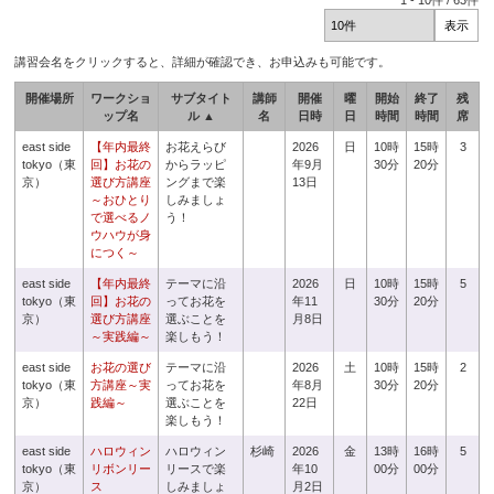
1
-
10
件 /
63
件
講習会名をクリックすると、詳細が確認でき、お申込みも可能です。
開催場所
ワークショ
サブタイト
講師
開催
曜
開始
終了
残
ップ名
ル ▲
名
日時
日
時間
時間
席
east side
【年内最終
お花えらび
2026
日
10時
15時
3
tokyo（東
回】お花の
からラッピ
年9月
30分
20分
京）
選び方講座
ングまで楽
13日
～おひとり
しみましょ
で選べるノ
う！
ウハウが身
につく～
east side
【年内最終
テーマに沿
2026
日
10時
15時
5
tokyo（東
回】お花の
ってお花を
年11
30分
20分
京）
選び方講座
選ぶことを
月8日
～実践編～
楽しもう！
east side
お花の選び
テーマに沿
2026
土
10時
15時
2
tokyo（東
方講座～実
ってお花を
年8月
30分
20分
京）
践編～
選ぶことを
22日
楽しもう！
east side
ハロウィン
ハロウィン
杉崎
2026
金
13時
16時
5
tokyo（東
リボンリー
リースで楽
年10
00分
00分
京）
ス
しみましょ
月2日