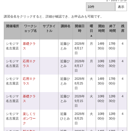
1
-
10
件 /
17
件
講習会名をクリックすると、詳細が確認でき、お申込みも可能です。
開催場所
ワークシ
サブタイ
講師名
開催日
曜
開始
終了
残
ョップ名
トル
時
日
時間
時間
席
▲
シモジマ
基礎クラ
近藤ひ
2026年
月
14時
17時
4
名古屋店
ス
とみ
8月17
30分
00分
日
シモジマ
応用Ⅱク
近藤ひ
2026年
月
10時
12時
4
名古屋店
ラス
とみ
8月17
00分
30分
日
シモジマ
応用Ⅱク
近藤ひ
2026年
火
14時
17時
4
名古屋店
ラス
とみ
8月25
30分
00分
日
シモジマ
基礎クラ
近藤ひ
2026年
火
10時
12時
4
名古屋店
ス
とみ
9月15
00分
30分
日
シモジマ
楽しくリ
近藤
2026年
火
10時
12時
4
名古屋店
ボンワー
ひとみ
8月25
00分
30分
ク
日