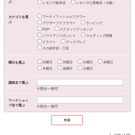
ぶ
シモジマ岐阜店
シモジマ心斎橋店（大阪）
アーティフィシャルフラワー
カテゴリを選
ぶ
プリザーブドフラワー
ラッピング
POP
スクラップブッキング
ハワイアンリボンレイ
ウェディング関連
クラフト
ディスプレイ
その他手芸・工芸
日曜日
月曜日
火曜日
水曜日
曜日を選ぶ
木曜日
金曜日
土曜日
講師名で選ぶ
※部分一致可
ワークショッ
プ名で選ぶ
※部分一致可