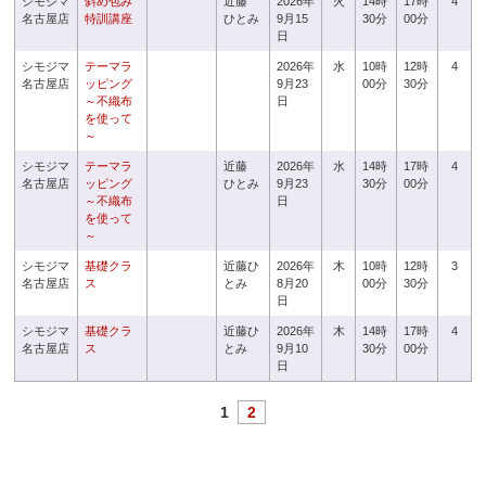
シモジマ
斜め包み
近藤
2026年
火
14時
17時
4
名古屋店
特訓講座
ひとみ
9月15
30分
00分
日
シモジマ
テーマラ
2026年
水
10時
12時
4
名古屋店
ッピング
9月23
00分
30分
～不織布
日
を使って
～
シモジマ
テーマラ
近藤
2026年
水
14時
17時
4
名古屋店
ッピング
ひとみ
9月23
30分
00分
～不織布
日
を使って
～
シモジマ
基礎クラ
近藤ひ
2026年
木
10時
12時
3
名古屋店
ス
とみ
8月20
00分
30分
日
シモジマ
基礎クラ
近藤ひ
2026年
木
14時
17時
4
名古屋店
ス
とみ
9月10
30分
00分
日
1
2