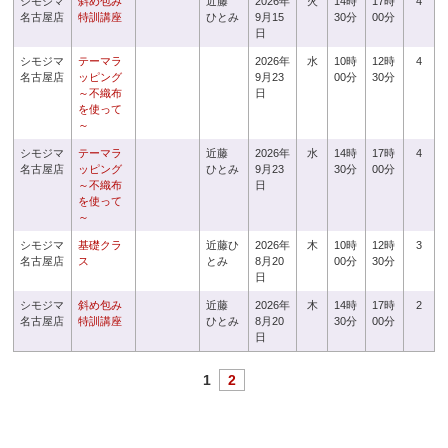
シモジマ
斜め包み
近藤
2026年
火
14時
17時
4
名古屋店
特訓講座
ひとみ
9月15
30分
00分
日
シモジマ
テーマラ
2026年
水
10時
12時
4
名古屋店
ッピング
9月23
00分
30分
～不織布
日
を使って
～
シモジマ
テーマラ
近藤
2026年
水
14時
17時
4
名古屋店
ッピング
ひとみ
9月23
30分
00分
～不織布
日
を使って
～
シモジマ
基礎クラ
近藤ひ
2026年
木
10時
12時
3
名古屋店
ス
とみ
8月20
00分
30分
日
シモジマ
斜め包み
近藤
2026年
木
14時
17時
2
名古屋店
特訓講座
ひとみ
8月20
30分
00分
日
1
2