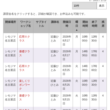
1
-
10
件 /
17
件
講習会名をクリックすると、詳細が確認でき、お申込みも可能です。
開催場所
ワークシ
サブタイ
講師名
開催日
曜
開始
終了
残
ョップ名
トル
時
日
時間
時間
席
▲
シモジマ
応用Ⅱク
近藤ひ
2026年
月
10時
12時
4
名古屋店
ラス
とみ
8月17
00分
30分
日
シモジマ
基礎クラ
近藤ひ
2026年
月
14時
17時
4
名古屋店
ス
とみ
8月17
30分
00分
日
シモジマ
応用Ⅱク
近藤ひ
2026年
火
14時
17時
4
名古屋店
ラス
とみ
8月25
30分
00分
日
シモジマ
楽しくリ
近藤
2026年
火
10時
12時
4
名古屋店
ボンワー
ひとみ
8月25
00分
30分
ク
日
シモジマ
基礎クラ
近藤ひ
2026年
火
10時
12時
4
名古屋店
ス
とみ
9月15
00分
30分
日