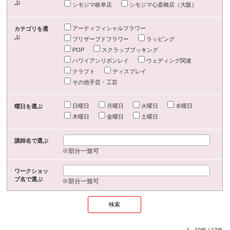
ぶ
シモジマ岐阜店
シモジマ心斎橋店（大阪）
アーティフィシャルフラワー
カテゴリを選
ぶ
プリザーブドフラワー
ラッピング
POP
スクラップブッキング
ハワイアンリボンレイ
ウェディング関連
クラフト
ディスプレイ
その他手芸・工芸
日曜日
月曜日
火曜日
水曜日
曜日を選ぶ
木曜日
金曜日
土曜日
講師名で選ぶ
※部分一致可
ワークショッ
プ名で選ぶ
※部分一致可