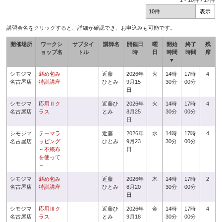
1
-
10
件 /
17
件
講習会名をクリックすると、詳細が確認でき、お申込みも可能です。
開催場所
ワークシ
サブタイ
講師名
開催日
曜
開始
終了
残
ョップ名
トル
時
日
時間
時間
席
▼
シモジマ
斜め包み
近藤
2026年
火
14時
17時
4
名古屋店
特訓講座
ひとみ
9月15
30分
00分
日
シモジマ
応用Ⅱク
近藤ひ
2026年
火
14時
17時
4
名古屋店
ラス
とみ
8月25
30分
00分
日
シモジマ
テーマラ
近藤
2026年
水
14時
17時
4
名古屋店
ッピング
ひとみ
9月23
30分
00分
～不織布
日
を使って
～
シモジマ
斜め包み
近藤
2026年
木
14時
17時
2
名古屋店
特訓講座
ひとみ
8月20
30分
00分
日
シモジマ
応用Ⅲク
近藤ひ
2026年
金
14時
17時
4
名古屋店
ラス
とみ
9月18
30分
00分