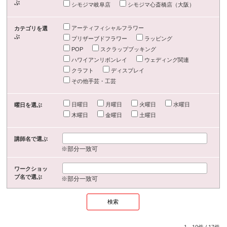
ぶ
シモジマ岐阜店
シモジマ心斎橋店（大阪）
アーティフィシャルフラワー
カテゴリを選
ぶ
プリザーブドフラワー
ラッピング
POP
スクラップブッキング
ハワイアンリボンレイ
ウェディング関連
クラフト
ディスプレイ
その他手芸・工芸
日曜日
月曜日
火曜日
水曜日
曜日を選ぶ
木曜日
金曜日
土曜日
講師名で選ぶ
※部分一致可
ワークショッ
プ名で選ぶ
※部分一致可