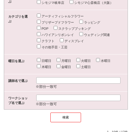
ぶ
シモジマ岐阜店
シモジマ心斎橋店（大阪）
アーティフィシャルフラワー
カテゴリを選
ぶ
プリザーブドフラワー
ラッピング
POP
スクラップブッキング
ハワイアンリボンレイ
ウェディング関連
クラフト
ディスプレイ
その他手芸・工芸
日曜日
月曜日
火曜日
水曜日
曜日を選ぶ
木曜日
金曜日
土曜日
講師名で選ぶ
※部分一致可
ワークショッ
プ名で選ぶ
※部分一致可