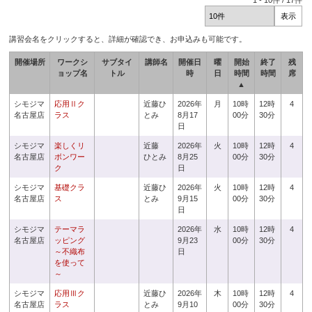
1
-
10
件 /
17
件
講習会名をクリックすると、詳細が確認でき、お申込みも可能です。
開催場所
ワークシ
サブタイ
講師名
開催日
曜
開始
終了
残
ョップ名
トル
時
日
時間
時間
席
▲
シモジマ
応用Ⅱク
近藤ひ
2026年
月
10時
12時
4
名古屋店
ラス
とみ
8月17
00分
30分
日
シモジマ
楽しくリ
近藤
2026年
火
10時
12時
4
名古屋店
ボンワー
ひとみ
8月25
00分
30分
ク
日
シモジマ
基礎クラ
近藤ひ
2026年
火
10時
12時
4
名古屋店
ス
とみ
9月15
00分
30分
日
シモジマ
テーマラ
2026年
水
10時
12時
4
名古屋店
ッピング
9月23
00分
30分
～不織布
日
を使って
～
シモジマ
応用Ⅲク
近藤ひ
2026年
木
10時
12時
4
名古屋店
ラス
とみ
9月10
00分
30分