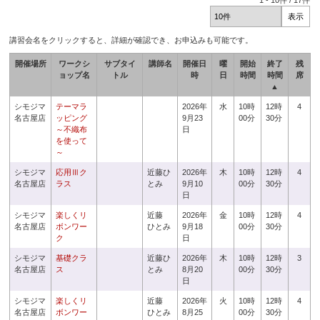
1
-
10
件 /
17
件
講習会名をクリックすると、詳細が確認でき、お申込みも可能です。
開催場所
ワークシ
サブタイ
講師名
開催日
曜
開始
終了
残
ョップ名
トル
時
日
時間
時間
席
▲
シモジマ
テーマラ
2026年
水
10時
12時
4
名古屋店
ッピング
9月23
00分
30分
～不織布
日
を使って
～
シモジマ
応用Ⅲク
近藤ひ
2026年
木
10時
12時
4
名古屋店
ラス
とみ
9月10
00分
30分
日
シモジマ
楽しくリ
近藤
2026年
金
10時
12時
4
名古屋店
ボンワー
ひとみ
9月18
00分
30分
ク
日
シモジマ
基礎クラ
近藤ひ
2026年
木
10時
12時
3
名古屋店
ス
とみ
8月20
00分
30分
日
シモジマ
楽しくリ
近藤
2026年
火
10時
12時
4
名古屋店
ボンワー
ひとみ
8月25
00分
30分