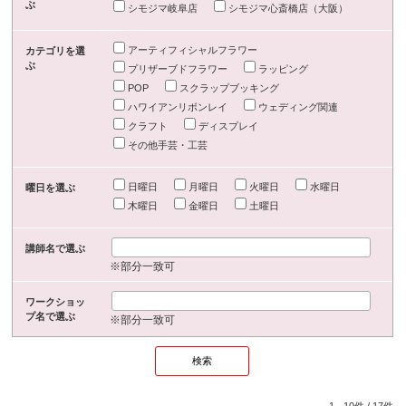
ぶ
シモジマ岐阜店
シモジマ心斎橋店（大阪）
アーティフィシャルフラワー
カテゴリを選
ぶ
プリザーブドフラワー
ラッピング
POP
スクラップブッキング
ハワイアンリボンレイ
ウェディング関連
クラフト
ディスプレイ
その他手芸・工芸
日曜日
月曜日
火曜日
水曜日
曜日を選ぶ
木曜日
金曜日
土曜日
講師名で選ぶ
※部分一致可
ワークショッ
プ名で選ぶ
※部分一致可