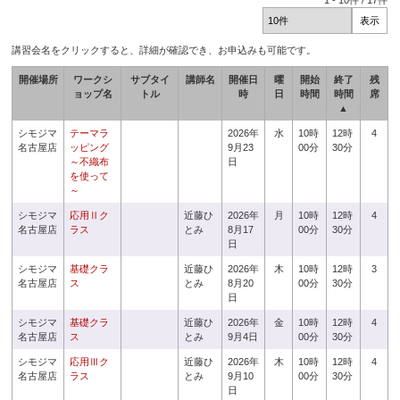
1
-
10
件 /
17
件
講習会名をクリックすると、詳細が確認でき、お申込みも可能です。
開催場所
ワークシ
サブタイ
講師名
開催日
曜
開始
終了
残
ョップ名
トル
時
日
時間
時間
席
▲
シモジマ
テーマラ
2026年
水
10時
12時
4
名古屋店
ッピング
9月23
00分
30分
～不織布
日
を使って
～
シモジマ
応用Ⅱク
近藤ひ
2026年
月
10時
12時
4
名古屋店
ラス
とみ
8月17
00分
30分
日
シモジマ
基礎クラ
近藤ひ
2026年
木
10時
12時
3
名古屋店
ス
とみ
8月20
00分
30分
日
シモジマ
基礎クラ
近藤ひ
2026年
金
10時
12時
4
名古屋店
ス
とみ
9月4日
00分
30分
シモジマ
応用Ⅲク
近藤ひ
2026年
木
10時
12時
4
名古屋店
ラス
とみ
9月10
00分
30分
日