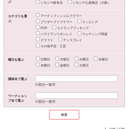
ぶ
シモジマ岐阜店
シモジマ心斎橋店（大阪）
アーティフィシャルフラワー
カテゴリを選
ぶ
プリザーブドフラワー
ラッピング
POP
スクラップブッキング
ハワイアンリボンレイ
ウェディング関連
クラフト
ディスプレイ
その他手芸・工芸
日曜日
月曜日
火曜日
水曜日
曜日を選ぶ
木曜日
金曜日
土曜日
講師名で選ぶ
※部分一致可
ワークショッ
プ名で選ぶ
※部分一致可