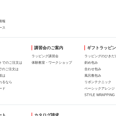
情報
ース
講習会のご案内
ギフトラッピ
ラッピング講習会
ラッピングのひきだ
トでのご注文は
体験教室・ワークショップ
斜め包み
Xでのご注文は
合わせ包み
談は
風呂敷包み
れるなら
リボンテクニック
ード
ベーシックアレンジ
STYLE WRAPPING
ート
カタログ請求