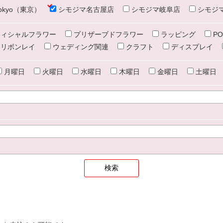
e tokyo（東京）
シモジマ名古屋店
シモジマ岐阜店
シモジ
ィシャルフラワー
プリザーブドフラワー
ラッピング
PO
リボンレイ
ウェディング関連
クラフト
ディスプレイ
月曜日
火曜日
水曜日
木曜日
金曜日
土曜日