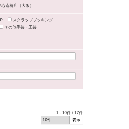
マ心斎橋店（大阪）
P
スクラップブッキング
その他手芸・工芸
1
-
10
件 /
17
件