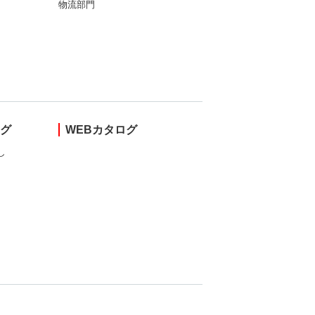
物流部門
ング
WEBカタログ
し