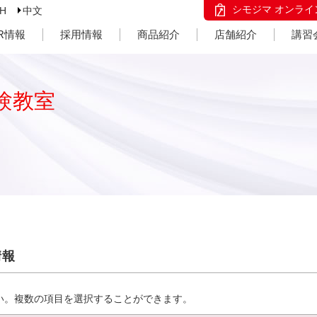
シモジマ オンライ
SH
中文
IR情報
採用情報
商品紹介
店舗紹介
講習
験教室
情報
い。複数の項目を選択することができます。