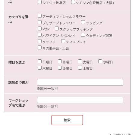
ぶ
シモジマ岐阜店
シモジマ心斎橋店（大阪）
アーティフィシャルフラワー
カテゴリを選
ぶ
プリザーブドフラワー
ラッピング
POP
スクラップブッキング
ハワイアンリボンレイ
ウェディング関連
クラフト
ディスプレイ
その他手芸・工芸
日曜日
月曜日
火曜日
水曜日
曜日を選ぶ
木曜日
金曜日
土曜日
講師名で選ぶ
※部分一致可
ワークショッ
プ名で選ぶ
※部分一致可