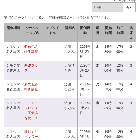
1
-
10
件 /
17
件
講習会名をクリックすると、詳細が確認でき、お申込みも可能です。
開催場所
ワークシ
サブタイ
講師名
開催日
曜
開始
終了
残
ョップ名
トル
時
日
時間
時間
席
▲
シモジマ
斜め包み
近藤
2026年
木
14時
17時
2
名古屋店
特訓講座
ひとみ
8月20
30分
00分
日
シモジマ
基礎クラ
近藤ひ
2026年
木
10時
12時
3
名古屋店
ス
とみ
8月20
00分
30分
日
シモジマ
斜め包み
近藤
2026年
火
14時
17時
4
名古屋店
特訓講座
ひとみ
9月15
30分
00分
日
シモジマ
テーマラ
近藤
2026年
水
14時
17時
4
名古屋店
ッピング
ひとみ
9月23
30分
00分
～不織布
日
を使って
～
シモジマ
楽しくリ
近藤
2026年
金
10時
12時
4
名古屋店
ボンワー
ひとみ
9月18
00分
30分