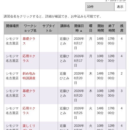
1
-
10
件 /
17
件
講習会名をクリックすると、詳細が確認でき、お申込みも可能です。
開催場所
ワークシ
サブタイ
講師名
開催日
曜
開始
終了
残
ョップ名
トル
時 ▲
日
時間
時間
席
シモジマ
基礎クラ
近藤ひ
2026年
月
14時
17時
4
名古屋店
ス
とみ
8月17
30分
00分
日
シモジマ
応用Ⅱク
近藤ひ
2026年
月
10時
12時
4
名古屋店
ラス
とみ
8月17
00分
30分
日
シモジマ
斜め包み
近藤
2026年
木
14時
17時
2
名古屋店
特訓講座
ひとみ
8月20
30分
00分
日
シモジマ
基礎クラ
近藤ひ
2026年
木
10時
12時
3
名古屋店
ス
とみ
8月20
00分
30分
日
シモジマ
応用Ⅱク
近藤ひ
2026年
火
14時
17時
4
名古屋店
ラス
とみ
8月25
30分
00分
日
シモジマ
楽しくリ
近藤
2026年
火
10時
12時
4