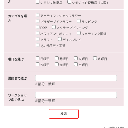
ぶ
シモジマ岐阜店
シモジマ心斎橋店（大阪）
アーティフィシャルフラワー
カテゴリを選
ぶ
プリザーブドフラワー
ラッピング
POP
スクラップブッキング
ハワイアンリボンレイ
ウェディング関連
クラフト
ディスプレイ
その他手芸・工芸
日曜日
月曜日
火曜日
水曜日
曜日を選ぶ
木曜日
金曜日
土曜日
講師名で選ぶ
※部分一致可
ワークショッ
プ名で選ぶ
※部分一致可