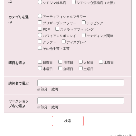
ぶ
シモジマ岐阜店
シモジマ心斎橋店（大阪）
アーティフィシャルフラワー
カテゴリを選
ぶ
プリザーブドフラワー
ラッピング
POP
スクラップブッキング
ハワイアンリボンレイ
ウェディング関連
クラフト
ディスプレイ
その他手芸・工芸
日曜日
月曜日
火曜日
水曜日
曜日を選ぶ
木曜日
金曜日
土曜日
講師名で選ぶ
※部分一致可
ワークショッ
プ名で選ぶ
※部分一致可