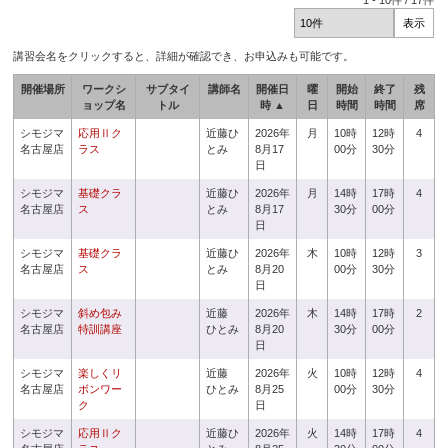
1
-
10
件 /
17
件
講習会名をクリックすると、詳細が確認でき、お申込みも可能です。
開催場所
ワークシ
サブタイ
講師名
開催日
曜
開始
終了
残
ョップ名
トル
時 ▲
日
時間
時間
席
シモジマ
応用Ⅱク
近藤ひ
2026年
月
10時
12時
4
名古屋店
ラス
とみ
8月17
00分
30分
日
シモジマ
基礎クラ
近藤ひ
2026年
月
14時
17時
4
名古屋店
ス
とみ
8月17
30分
00分
日
シモジマ
基礎クラ
近藤ひ
2026年
木
10時
12時
3
名古屋店
ス
とみ
8月20
00分
30分
日
シモジマ
斜め包み
近藤
2026年
木
14時
17時
2
名古屋店
特訓講座
ひとみ
8月20
30分
00分
日
シモジマ
楽しくリ
近藤
2026年
火
10時
12時
4
名古屋店
ボンワー
ひとみ
8月25
00分
30分
ク
日
シモジマ
応用Ⅱク
近藤ひ
2026年
火
14時
17時
4