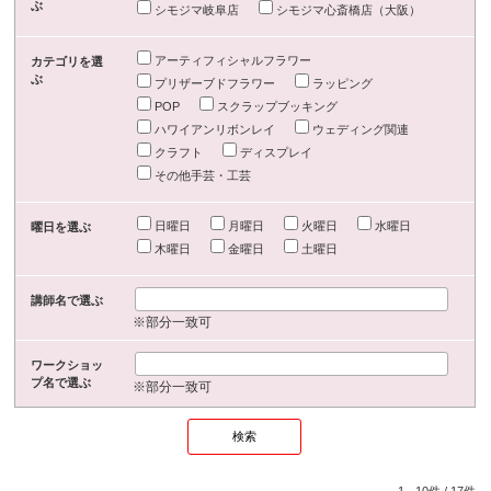
ぶ
シモジマ岐阜店
シモジマ心斎橋店（大阪）
アーティフィシャルフラワー
カテゴリを選
ぶ
プリザーブドフラワー
ラッピング
POP
スクラップブッキング
ハワイアンリボンレイ
ウェディング関連
クラフト
ディスプレイ
その他手芸・工芸
日曜日
月曜日
火曜日
水曜日
曜日を選ぶ
木曜日
金曜日
土曜日
講師名で選ぶ
※部分一致可
ワークショッ
プ名で選ぶ
※部分一致可