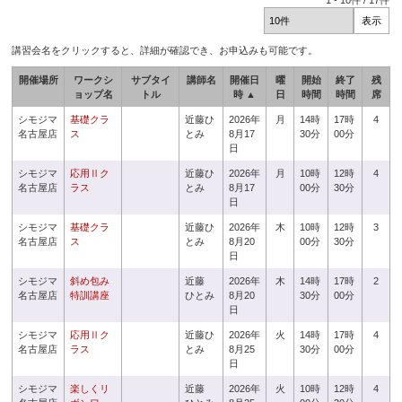
1
-
10
件 /
17
件
講習会名をクリックすると、詳細が確認でき、お申込みも可能です。
開催場所
ワークシ
サブタイ
講師名
開催日
曜
開始
終了
残
ョップ名
トル
時 ▲
日
時間
時間
席
シモジマ
基礎クラ
近藤ひ
2026年
月
14時
17時
4
名古屋店
ス
とみ
8月17
30分
00分
日
シモジマ
応用Ⅱク
近藤ひ
2026年
月
10時
12時
4
名古屋店
ラス
とみ
8月17
00分
30分
日
シモジマ
基礎クラ
近藤ひ
2026年
木
10時
12時
3
名古屋店
ス
とみ
8月20
00分
30分
日
シモジマ
斜め包み
近藤
2026年
木
14時
17時
2
名古屋店
特訓講座
ひとみ
8月20
30分
00分
日
シモジマ
応用Ⅱク
近藤ひ
2026年
火
14時
17時
4
名古屋店
ラス
とみ
8月25
30分
00分
日
シモジマ
楽しくリ
近藤
2026年
火
10時
12時
4